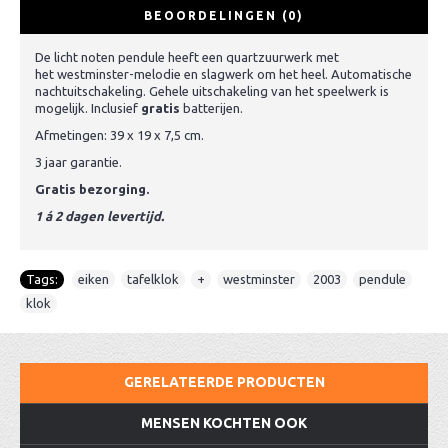
BEOORDELINGEN (0)
De licht noten pendule heeft een quartzuurwerk met
het westminster-melodie en slagwerk om het heel. Automatische
nachtuitschakeling. Gehele uitschakeling van het speelwerk is
mogelijk. Inclusief
gratis
batterijen.
Afmetingen: 39 x 19 x 7,5 cm.
3 jaar garantie.
Gratis bezorging.
1 á 2 dagen levertijd.
Tags:
eiken
,
tafelklok
,
+
,
westminster
,
2003
,
pendule
,
klok
GERELATEERDE PRODUCTEN
MENSEN KOCHTEN OOK