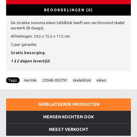
BEOORDELINGEN (0)
De strakke sonoma eiken tafelklok heeft een verchroomd skelet
uurwerk (8-daags).
Afmetingen: 24,5 x 15,5 x 11,5 cm.
3 jaar garantie.
Gratis bezorging.
1 á 2 dagen levertijd.
Tags:
Hermle
,
23048-050791
,
skeletklok
,
eiken
GERELATEERDE PRODUCTEN
MENSEN KOCHTEN OOK
MEEST VERKOCHT