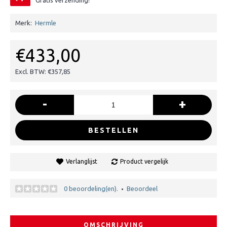
Gratis verzending!
Merk:
Hermle
€433,00
Excl. BTW: €357,85
-
+
BESTELLEN
Verlanglijst
Product vergelijk
0 beoordeling(en).
Beoordeel
•
OMSCHRIJVING