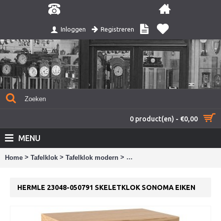
Registreren
Inloggen
0 product(en) - €0,00
MENU
>
>
>
Home
Tafelklok
Tafelklok modern
Hermle 23048-050791 skeletkl
HERMLE 23048-050791 SKELETKLOK SONOMA EIKEN