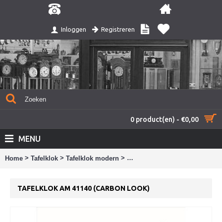
Registreren
Inloggen
0 product(en) - €0,00
MENU
>
>
>
Home
Tafelklok
Tafelklok modern
Tafelklok AM 41140 (carbon loo
TAFELKLOK AM 41140 (CARBON LOOK)