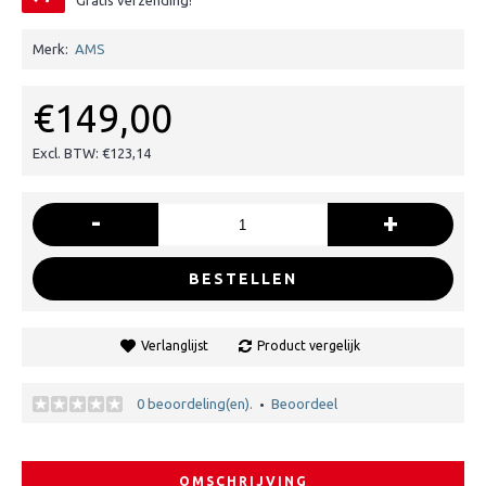
Gratis verzending!
Merk:
AMS
€149,00
Excl. BTW: €123,14
-
+
BESTELLEN
Verlanglijst
Product vergelijk
0 beoordeling(en).
Beoordeel
•
OMSCHRIJVING