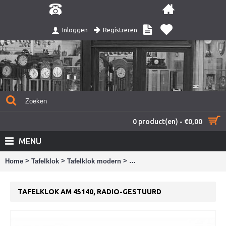
Registreren
Inloggen
0 product(en) - €0,00
MENU
>
>
>
Home
Tafelklok
Tafelklok modern
tafelklok AM 45140, radio-gest
TAFELKLOK AM 45140, RADIO-GESTUURD