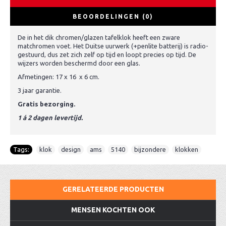
BEOORDELINGEN (0)
De in het dik chromen/glazen tafelklok heeft een zware
matchromen voet. Het Duitse uurwerk (+penlite batterij) is radio-
gestuurd, dus zet zich zelf op tijd en loopt precies op tijd. De
wijzers worden beschermd door een glas.
Afmetingen: 17 x 16 x 6 cm.
3 jaar garantie.
Gratis bezorging.
1 á 2 dagen levertijd.
Tags:
klok
,
design
,
ams
,
5140
,
bijzondere
,
klokken
GERELATEERDE PRODUCTEN
MENSEN KOCHTEN OOK