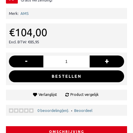
Gratis verzending!
Merk:
AMS
€104,00
Excl. BTW: €85,95
-
+
BESTELLEN
Verlanglijst
Product vergelijk
0 beoordeling(en).
Beoordeel
•
OMSCHRIJVING