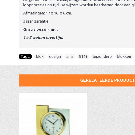
loopt precies op tijd. De wijzers worden beschermd door een g
Afmetingen: 17 x 16 x 6 cm.
3 jaar garantie.
Gratis bezorging.
1 á 2 weken levertijd.
Tags:
klok
,
design
,
ams
,
5149
,
bijzondere
,
klokken
GERELATEERDE PRODUC