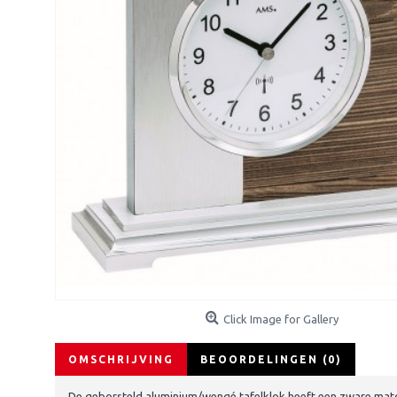
Click Image for Gallery
OMSCHRIJVING
BEOORDELINGEN (0)
De geborsteld aluminium/wengé tafelklok heeft een zware matchro