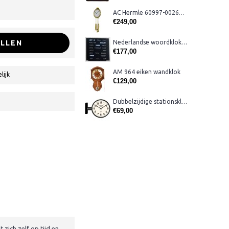
AC Hermle 60997-00261 wandklok
€249,00
LLEN
Nederlandse woordklok zwart AMS 1265
€177,00
AM 964 eiken wandklok
lijk
€129,00
Dubbelzijdige stationsklok metaal 1879
€69,00
zich zelf op tijd en