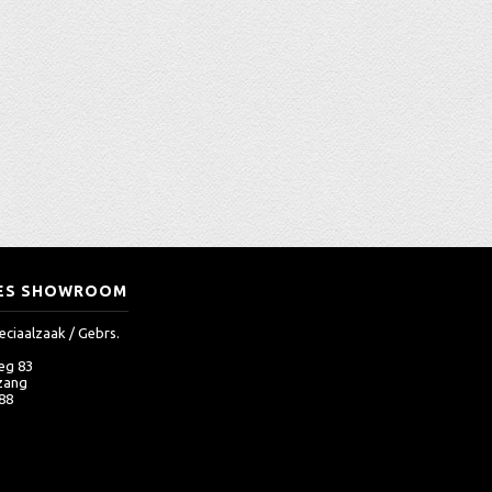
ES SHOWROOM
eciaalzaak / Gebrs.
eg 83
zang
 88