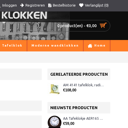
Registreren
Bestelhistorie
Verlanglijst (
0
)
Inloggen
0 product(en) - €0,00
Tafelklok
Moderne wandklokken
Home
GERELATEERDE PRODUCTEN
AM 4141 tafelklok, radio-gestuurd
€108,00
NIEUWSTE PRODUCTEN
AA Tafeklokje AER165 noten
€59,00