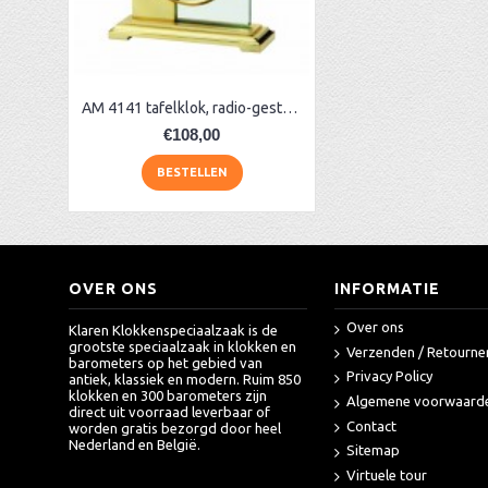
AA Dubbelzijdige stationsklok industrieel
aa-AMS 45962 radio-controlled klok
AM 4141 tafelklok, radio-gestuurd
€108,00
BESTELLEN
OVER ONS
INFORMATIE
Over ons
Klaren Klokkenspeciaalzaak is de
grootste speciaalzaak in klokken en
Verzenden / Retourne
barometers op het gebied van
Privacy Policy
antiek, klassiek en modern. Ruim 850
klokken en 300 barometers zijn
Algemene voorwaard
direct uit voorraad leverbaar of
Contact
worden gratis bezorgd door heel
Nederland en België.
Sitemap
Virtuele tour