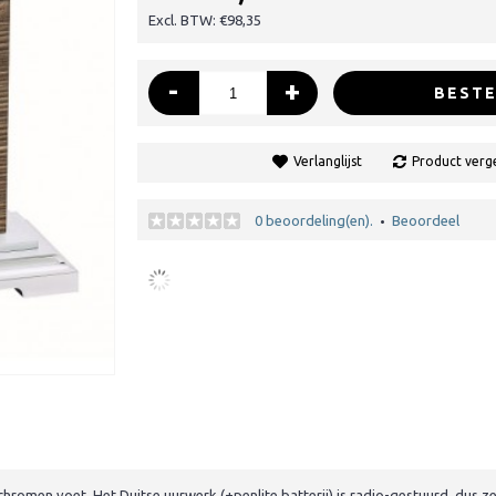
Excl. BTW: €98,35
-
+
BESTE
Verlanglijst
Product verge
0 beoordeling(en).
Beoordeel
•
men voet. Het Duitse uurwerk (+penlite batterij) is radio-gestuurd, dus zet 