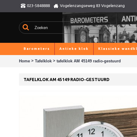
023-5848888
Vogelenzangseweg 83 Vogelenzang
Barometers
Antieke klok
Klassieke wandk
>
>
Home
Tafelklok
tafelklok AM 45149 radio-gestuurd
TAFELKLOK AM 45149 RADIO-GESTUURD