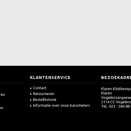
KLANTENSERVICE
BEZOEKADR
Contact
Klaren Klokkensp
Klaren
Retourneren
ren
Vogelenzangsew
Bestelhistorie
2114 CC Vogelen
Informatie over onze barometers
Tel.: 023 - 584 88
en