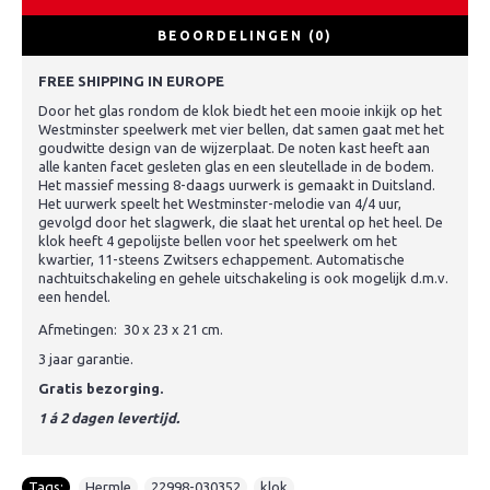
BEOORDELINGEN (0)
FREE SHIPPING IN EUROPE
Door het glas rondom de klok biedt het een mooie inkijk op het
Westminster speelwerk met vier bellen, dat samen gaat met het
goudwitte design van de wijzerplaat. De noten kast heeft aan
alle kanten facet gesleten glas en een sleutellade in de bodem.
Het massief messing 8-daags uurwerk is gemaakt in Duitsland.
Het uurwerk speelt het Westminster-melodie van 4/4 uur,
gevolgd door het slagwerk, die slaat het urental op het heel. De
klok heeft 4 gepolijste bellen voor het speelwerk om het
kwartier, 11-steens Zwitsers echappement. Automatische
nachtuitschakeling en gehele uitschakeling is ook mogelijk d.m.v.
een hendel.
Afmetingen: 30 x 23 x 21 cm.
3 jaar garantie.
Gratis bezorging.
1 á 2 dagen levertijd.
Tags:
Hermle
,
22998-030352
,
klok