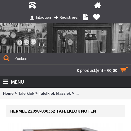
Registreren
Inloggen
0 product(en) - €0,00
MENU
>
>
>
Home
Tafelklok
Tafelklok klassiek
Hermle 22998-030352 tafelklok
HERMLE 22998-030352 TAFELKLOK NOTEN