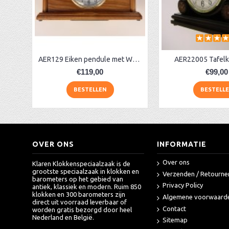
Grote pendule klok met slagwerk AE22N
Tafelklok + westminster AER130, eiken
AA Dubbelzijdige stationsklok industrieel
aa-AMS 45962 radio-controlled klok
NH Noten pendule + westminster A22012
AER129 Eiken pendule met Westminster
AER22005 Tafelk
€119,00
€99,00
BESTELLEN
BESTELL
OVER ONS
INFORMATIE
Over ons
Klaren Klokkenspeciaalzaak is de
grootste speciaalzaak in klokken en
Verzenden / Retourne
barometers op het gebied van
Privacy Policy
antiek, klassiek en modern. Ruim 850
klokken en 300 barometers zijn
Algemene voorwaard
direct uit voorraad leverbaar of
Contact
worden gratis bezorgd door heel
Nederland en België.
Sitemap