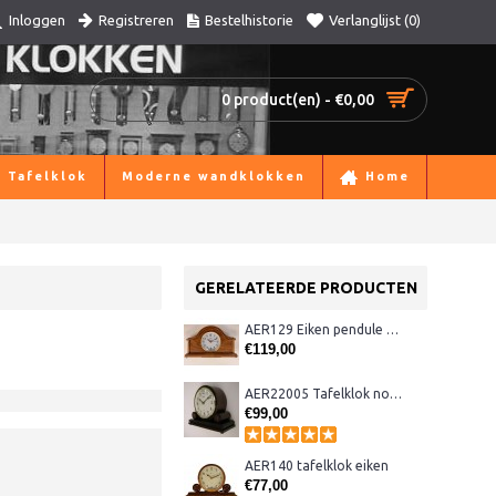
Registreren
Bestelhistorie
Verlanglijst (
0
)
Inloggen
0 product(en) - €0,00
Tafelklok
Moderne wandklokken
Home
GERELATEERDE PRODUCTEN
AER129 Eiken pendule met Westminster
€119,00
AER22005 Tafelklok noten
€99,00
AER140 tafelklok eiken
€77,00