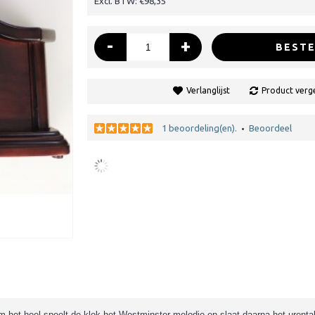
Excl. BTW: €98,35
-
+
BESTE
Verlanglijst
Product verge
1 beoordeling(en).
Beoordeel
•
 het heel speelt de klok het Westminster melodie en slaat daarna het urental