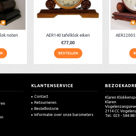
lok noten
AER140 tafelklok eiken
AER22005 
€77,00
EN
BESTELLEN
B
KLANTENSERVICE
BEZOEKADR
Contact
Klaren Klokkensp
Klaren
Retourneren
ren
Vogelenzangsew
Bestelhistorie
2114 CC Vogelen
Informatie over onze barometers
Tel.: 023 - 584 88
en