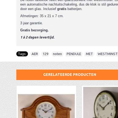
een automatische nachtuitschakeling, dus de klok is stil gedur
door een gIas. Inclusief
gratis
batterijen.
Afmetingen: 35 x 21 x 7 cm.
3 jaar garantie.
Gratis bezorging.
1 á 2 dagen levertijd.
Tags:
AER
,
129
,
noten
,
PENDULE
,
MET
,
WESTMINST
GERELATEERDE PRODUCTEN