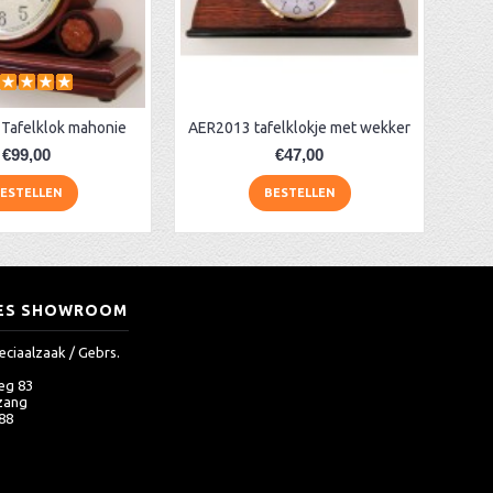
Tafelklok mahonie
AER2013 tafelklokje met wekker
€99,00
€47,00
ESTELLEN
BESTELLEN
ES SHOWROOM
eciaalzaak / Gebrs.
eg 83
zang
 88