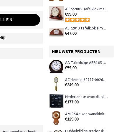
AER22005 Tafelklok mahonie
€99,00
LLEN
AER2013 tafelklokje met wekker
€47,00
lijk
NIEUWSTE PRODUCTEN
AA Tafeklokje AER165 noten
€59,00
AC Hermle 60997-00261 wandklok
€249,00
Nederlandse woordklok zwart AMS 1265
€177,00
AM 964 eiken wandklok
€129,00
Dubbelzijdige stationsklok metaal 1879
. Het speelwerk heeft