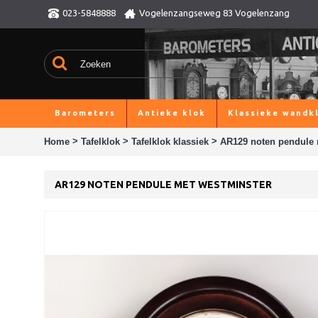
023-5848888
Vogelenzangseweg 83 Vogelenzang
Barometers
Antieke klok
Klassieke wandk
>
>
>
Home
Tafelklok
Tafelklok klassiek
AR129 noten pendule 
AR129 NOTEN PENDULE MET WESTMINSTER