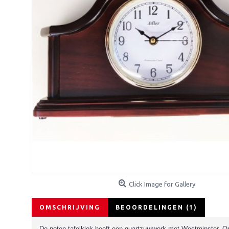
Click Image for Gallery
OMSCHRIJVING
BEOORDELINGEN (1)
De noten tafelklok heeft een quartzuurwerk met Westminster. Om