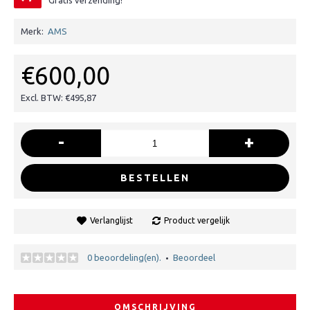
Gratis verzending!
Merk:
AMS
€600,00
Excl. BTW: €495,87
-
+
BESTELLEN
Verlanglijst
Product vergelijk
0 beoordeling(en).
Beoordeel
•
OMSCHRIJVING