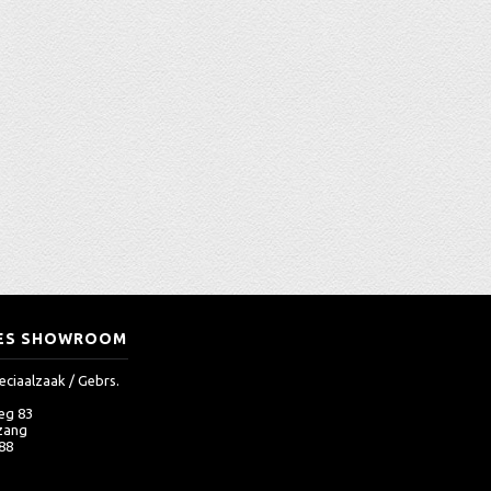
ES SHOWROOM
eciaalzaak / Gebrs.
eg 83
zang
 88