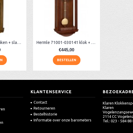
Regulateur AER40 eiken + slagwerk
Hermle 71001-030141 klok + slagwerk
0
€445,00
EN
BESTELLEN
KLANTENSERVICE
BEZOEKADR
Contact
Klaren Klokkensp
Klaren
Retourneren
ren
Vogelenzangsew
Bestelhistorie
2114 CC Vogelen
Informatie over onze barometers
Tel.: 023 - 584 88
en