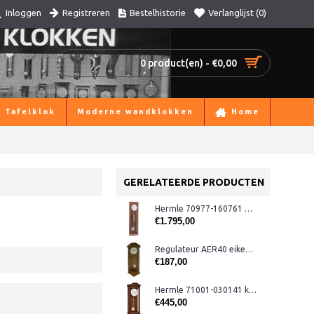
Registreren
Bestelhistorie
Verlanglijst (
0
)
Inloggen
0 product(en) - €0,00
Tafelklok
Moderne wandklokken
Home
GERELATEERDE PRODUCTEN
Hermle 70977-160761 maandloper
€1.795,00
Regulateur AER40 eiken + slagwerk
€187,00
Hermle 71001-030141 klok + slagwerk
€445,00