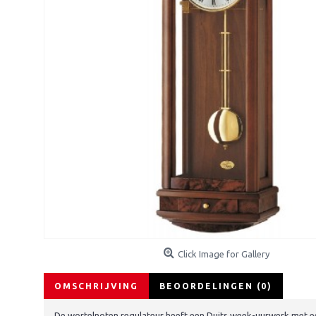
Click Image for Gallery
OMSCHRIJVING
BEOORDELINGEN (0)
De wortelnoten regulateur heeft een Duits week-uurwerk met een