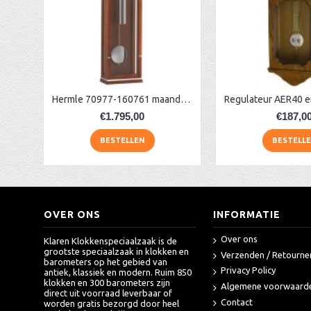
AA Dubbelzijdige stationsklok industrieel
aa-AMS 45962 radio-controlled klok
Hermle 70977-160761 maandloper
€1.795,00
€187,0
BESTELLEN
BESTELL
OVER ONS
INFORMATIE
Over ons
Klaren Klokkenspeciaalzaak is de
grootste speciaalzaak in klokken en
Verzenden / Retourne
barometers op het gebied van
Privacy Policy
antiek, klassiek en modern. Ruim 850
klokken en 300 barometers zijn
Algemene voorwaard
direct uit voorraad leverbaar of
Contact
worden gratis bezorgd door heel