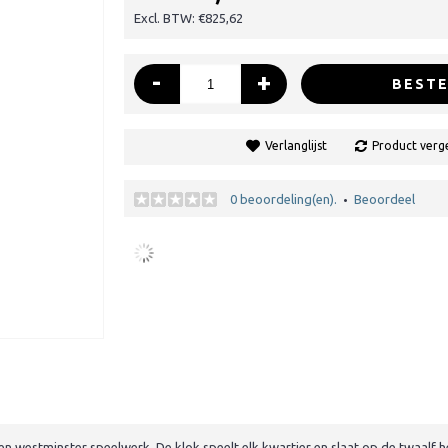
Excl. BTW: €825,62
-
+
BESTE
Verlanglijst
Product verge
0 beoordeling(en).
Beoordeel
•
 westminster speelwerk. De klok speelt elk kwartier en slaat op de twaalf he