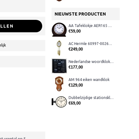
NIEUWSTE PRODUCTEN
LLEN
AA Tafeklokje AER165 noten
€59,00
AC Hermle 60997-00261 wandklok
lijk
€249,00
Nederlandse woordklok zwart AMS 1265
€177,00
AM 964 eiken wandklok
€129,00
Dubbelzijdige stationsklok metaal 1879
€69,00
t urental op 5