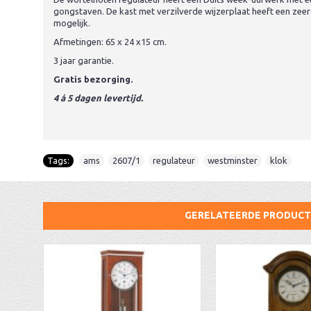
gongstaven. De kast met verzilverde wijzerplaat heeft een zeer 
mogelijk.
Afmetingen: 65 x 24 x15 cm.
3 jaar garantie.
Gratis bezorging.
4 á 5 dagen levertijd.
Tags:
ams
,
2607/1
,
regulateur
,
westminster
,
klok
GERELATEERDE PRODUC