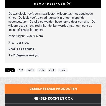
BEOORDELINGEN (0)
De wandklok heeft een matzilveren wijzerplaat met opgelegde
cijfers. De klok heeft een stil uurwerk met een slepende
secondewijzer. De wijzers worden beschermd door een glas.
De
wijzers geven licht zodra het donker wordt d.m.v. een sensor.
Inclusief
gratis
batterijen.
Afmetingen: Ø34 x 4 cm.
3 jaar garantie.
Gratis bezorging.
1 á 2 dagen levertijd.
Tags:
AM
,
5608
,
stille
,
klok
,
zilver
GERELATEERDE PRODUCTEN
MENSEN KOCHTEN OOK