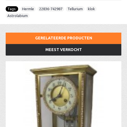
Tags:
Hermle
,
22836-742987
,
Tellurium
,
klok
,
Astrolabium
GERELATEERDE PRODUCTEN
MEEST VERKOCHT