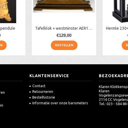
 pendule
Tafelklok + westminster AER130, eiken
0
€129,00
EN
BESTELLEN
B
KLANTENSERVICE
BEZOEKADR
Contact
Klaren Klokkensp
Klaren
Retourneren
ren
Vogelenzangsew
Bestelhistorie
2114 CC Vogelen
Informatie over onze barometers
Tel.: 023 - 584 88
en