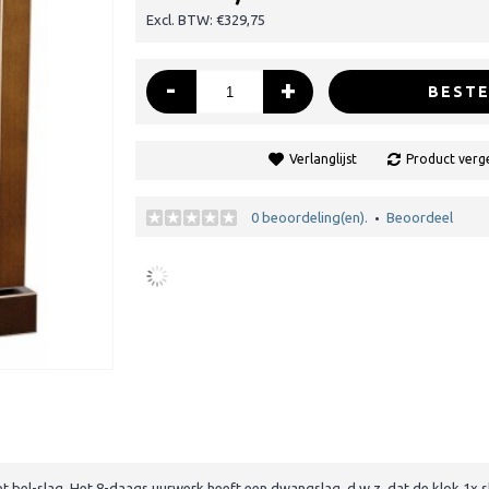
Excl. BTW: €329,75
-
+
BESTE
Verlanglijst
Product verge
0 beoordeling(en).
Beoordeel
•
t bel-slag. Het 8-daags uurwerk heeft een dwangslag, d.w.z. dat de klok 1x s