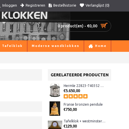
Registreren
Bestelhistorie
Verlanglijst (
0
)
Inloggen
0 product(en) - €0,00
Tafelklok
Moderne wandklokken
Home
GERELATEERDE PRODUCTEN
Hermle 22823-740352 Tellurium klok
€5.650,00
Franse bronzen pendule
€750,00
Tafelklok + westminster AER130, eiken
€129,00