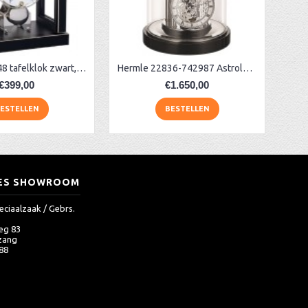
Hermle 23048 tafelklok zwart, chroom
Hermle 22836-742987 Astrolabium klok
€399,00
€1.650,00
ESTELLEN
BESTELLEN
ES SHOWROOM
eciaalzaak / Gebrs.
eg 83
zang
 88