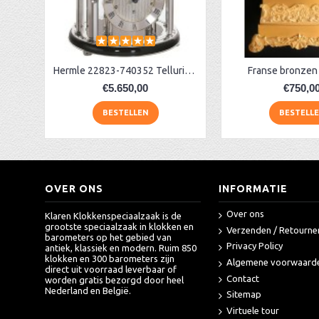
AA Dubbelzijdige stationsklok industrieel
aa-AMS 45962 radio-controlled klok
Bracketclock + dag-, maand- & datumaanduiding
Hermle 22823-740352 Tellurium klok
Franse bronzen
€5.650,00
€750,0
BESTELLEN
BESTELL
OVER ONS
INFORMATIE
Over ons
Klaren Klokkenspeciaalzaak is de
grootste speciaalzaak in klokken en
Verzenden / Retourne
barometers op het gebied van
Privacy Policy
antiek, klassiek en modern. Ruim 850
klokken en 300 barometers zijn
Algemene voorwaard
direct uit voorraad leverbaar of
Contact
worden gratis bezorgd door heel
Nederland en België.
Sitemap
Virtuele tour