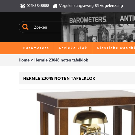
023-5848888
Vogelenzangseweg 83 Vogelenzang
Barometers
Antieke klok
Klassieke wandk
>
Home
Hermle 23048 noten tafelklok
HERMLE 23048 NOTEN TAFELKLOK