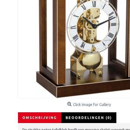
Click Image for Gallery
OMSCHRIJVING
BEOORDELINGEN (0)
De strakke noten tafelklok heeft een messing skelet uurwerk me