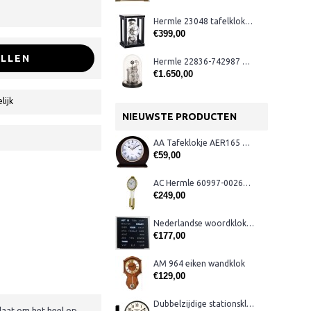
Hermle 23048 tafelklok zwart, chroom
€399,00
LLEN
Hermle 22836-742987 Astrolabium klok
€1.650,00
lijk
NIEUWSTE PRODUCTEN
AA Tafeklokje AER165 noten
€59,00
AC Hermle 60997-00261 wandklok
€249,00
Nederlandse woordklok zwart AMS 1265
€177,00
AM 964 eiken wandklok
€129,00
Dubbelzijdige stationsklok metaal 1879
laat om het heel op