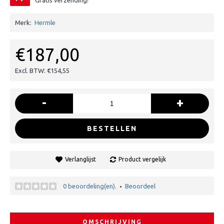
Gratis verzending!
Merk:
Hermle
€187,00
Excl. BTW: €154,55
-
+
BESTELLEN
Verlanglijst
Product vergelijk
0 beoordeling(en).
Beoordeel
•
OMSCHRIJVING