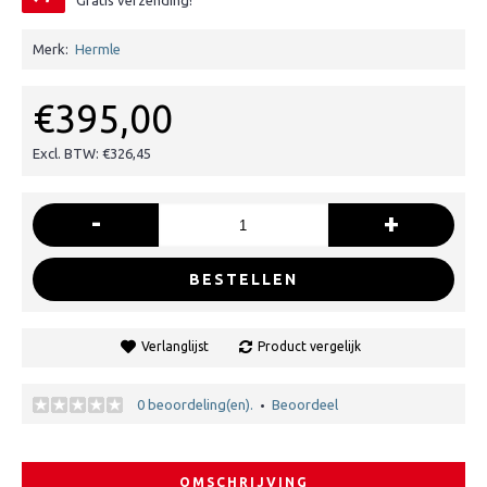
Gratis verzending!
Merk:
Hermle
€395,00
Excl. BTW: €326,45
-
+
BESTELLEN
Verlanglijst
Product vergelijk
0 beoordeling(en).
Beoordeel
•
OMSCHRIJVING