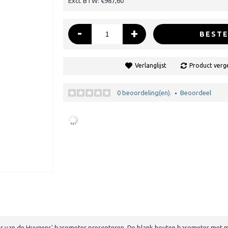
Excl. BTW: €987,60
-
+
BESTE
Verlanglijst
Product verge
0 beoordeling(en).
Beoordeel
•
ger van de Huygens' barometer presenteren. De blank houten barometer met m