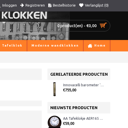
Registreren
Bestelhistorie
Verlanglijst (
0
)
Inloggen
0 product(en) - €0,00
Tafelklok
Moderne wandklokken
Home
GERELATEERDE PRODUCTEN
Innovacelli barometer 'Bow-front'
€755,00
NIEUWSTE PRODUCTEN
AA Tafeklokje AER165 noten
€59,00