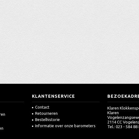
KLANTENSERVICE
BEZOEKADR
Contact
Klaren Klokkensp
Klaren
Retourneren
ren
Vogelenzangsew
Bestelhistorie
2114 CC Vogelen
Informatie over onze barometers
Tel.: 023 - 584 88
en