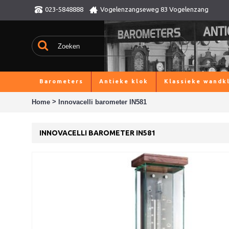
023-5848888
Vogelenzangseweg 83 Vogelenzang
Barometers
Antieke klok
Klassieke wandk
>
Home
Innovacelli barometer IN581
INNOVACELLI BAROMETER IN581