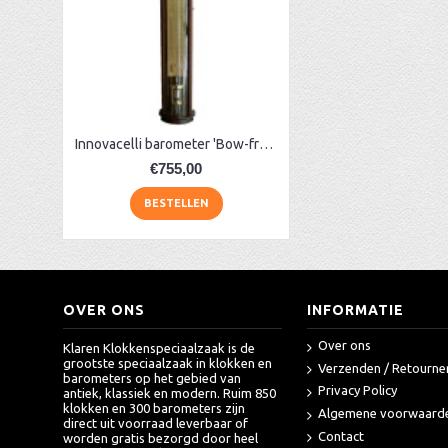
Bronzen pendule J.H. Bos, Groningen
AA Dubbelzijdige stationsklok industrieel
aa-AMS 45962 radio-controlled klok
Bracketclock + dag-, maand- & datumaanduiding
Innovacelli barometer 'Bow-front'
€755,00
BESTELLEN
OVER ONS
INFORMATIE
Over ons
Klaren Klokkenspeciaalzaak is de
grootste speciaalzaak in klokken en
Verzenden / Retourne
barometers op het gebied van
Privacy Policy
antiek, klassiek en modern. Ruim 850
klokken en 300 barometers zijn
Algemene voorwaard
direct uit voorraad leverbaar of
Contact
worden gratis bezorgd door heel