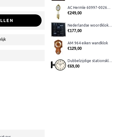
AC Hermle 60997-00261 wandklok
€249,00
LLEN
Nederlandse woordklok zwart AMS 1265
€177,00
lijk
AM 964 eiken wandklok
€129,00
Dubbelzijdige stationsklok metaal 1879
€69,00
at rvs