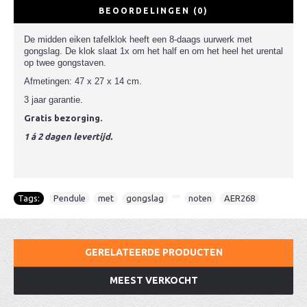
BEOORDELINGEN (0)
De midden eiken tafelklok heeft een 8-daags uurwerk met
gongslag. De klok slaat 1x om het half en om het heel het urental
op twee gongstaven.
Afmetingen: 47 x 27 x 14 cm.
3 jaar garantie.
Gratis bezorging.
1 á 2 dagen levertijd.
Tags:
Pendule
,
met
,
gongslag
,
,
noten
,
AER268
GERELATEERDE PRODUCTEN
MEEST VERKOCHT