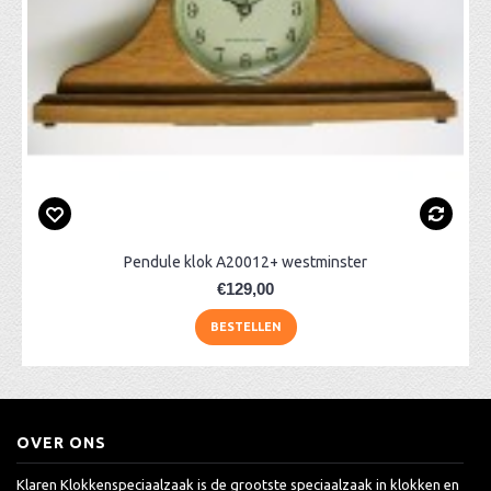
Pendule klok A20012+ westminster
€129,00
BESTELLEN
OVER ONS
Klaren Klokkenspeciaalzaak is de grootste speciaalzaak in klokken en