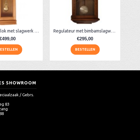
Eiken wandklok met slagwerk AER110
Regulateur met bimbamslagwerk, eiken
€499,00
€295,00
ESTELLEN
BESTELLEN
ES SHOWROOM
eciaalzaak / Gebrs.
eg 83
zang
 88