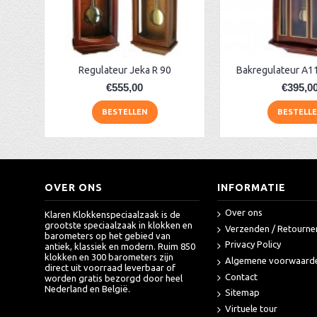
Klok + opgelegde cijfers AM 45973, matchroom
aa-AMS 45962 radio-controlled klok
AA Dubbelzijdige stationsklok industrieel
Regulateur Jeka R 90
Bakregulateur A1
€555,00
€395,0
BESTELLEN
BESTELL
OVER ONS
INFORMATIE
Over ons
Klaren Klokkenspeciaalzaak is de
grootste speciaalzaak in klokken en
Verzenden / Retourne
barometers op het gebied van
Privacy Policy
antiek, klassiek en modern. Ruim 850
klokken en 300 barometers zijn
Algemene voorwaard
direct uit voorraad leverbaar of
Contact
worden gratis bezorgd door heel
Nederland en België.
Sitemap
Virtuele tour