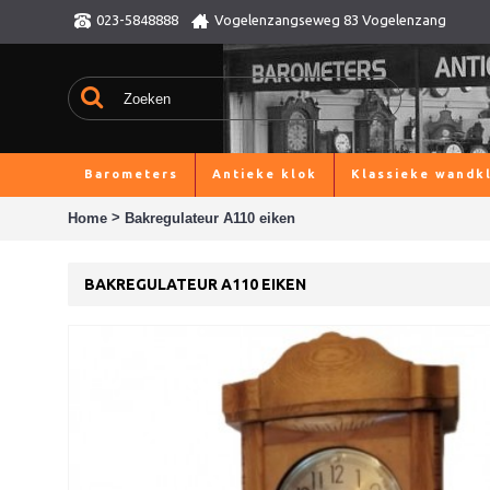
023-5848888
Vogelenzangseweg 83 Vogelenzang
Barometers
Antieke klok
Klassieke wandk
>
Home
Bakregulateur A110 eiken
BAKREGULATEUR A110 EIKEN