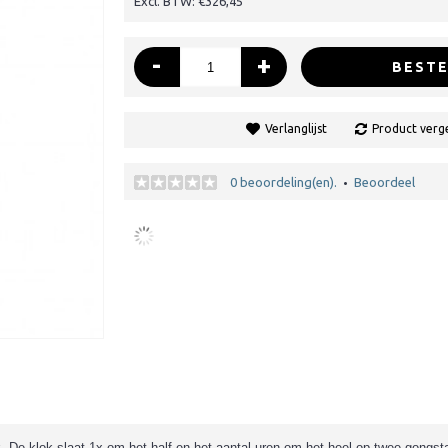
Excl. BTW: €326,45
-
+
BESTE
Verlanglijst
Product verge
0 beoordeling(en).
Beoordeel
•
 De klok slaat 1x om het half en het aantal uren om het heel op twee gongst