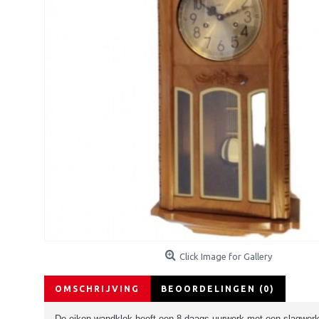
Click Image for Gallery
OMSCHRIJVING
BEOORDELINGEN (0)
De eiken wandklok heeft een 8-daags uurwerk met een slagwerk.