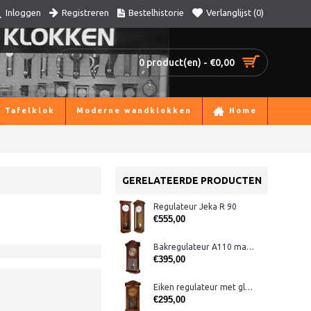
Registreren
Bestelhistorie
Verlanglijst (
0
)
Inloggen
0 product(en) - €0,00
Tafelklok
Moderne wandklokken
Home
GERELATEERDE PRODUCTEN
Regulateur Jeka R 90
€555,00
Bakregulateur A110 mahonie
€395,00
Eiken regulateur met glas in lood
€295,00