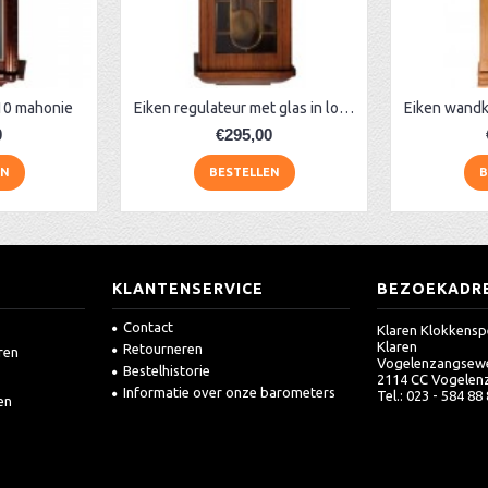
10 mahonie
Eiken regulateur met glas in lood
0
€295,00
EN
BESTELLEN
B
KLANTENSERVICE
BEZOEKADR
Contact
Klaren Klokkensp
Klaren
Retourneren
ren
Vogelenzangsew
Bestelhistorie
2114 CC Vogelen
Informatie over onze barometers
Tel.: 023 - 584 88
en