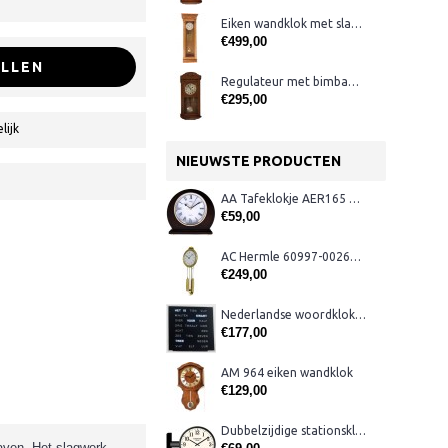
Eiken wandklok met slagwerk AER110
€499,00
LLEN
Regulateur met bimbamslagwerk, eiken
€295,00
lijk
NIEUWSTE PRODUCTEN
AA Tafeklokje AER165 noten
€59,00
AC Hermle 60997-00261 wandklok
€249,00
Nederlandse woordklok zwart AMS 1265
€177,00
AM 964 eiken wandklok
€129,00
Dubbelzijdige stationsklok metaal 1879
aven. Het slagwerk