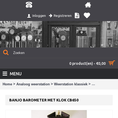
Registreren
Inloggen
0 product(en) - €0,00
MENU
>
>
>
Home
Analoog weerstation
Weerstation klassiek
Banjo baromete
BANJO BAROMETER MET KLOK CB650