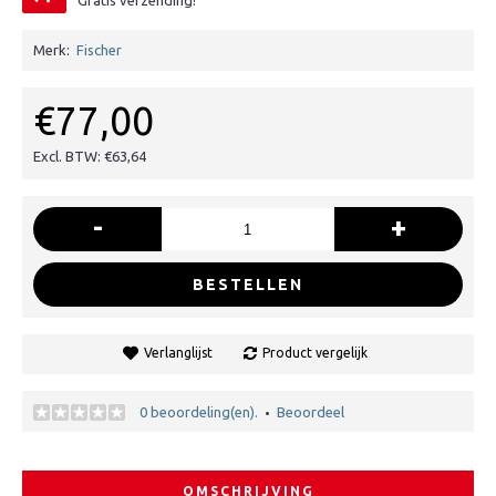
Gratis verzending!
Merk:
Fischer
€77,00
Excl. BTW: €63,64
-
+
BESTELLEN
Verlanglijst
Product vergelijk
0 beoordeling(en).
Beoordeel
•
OMSCHRIJVING