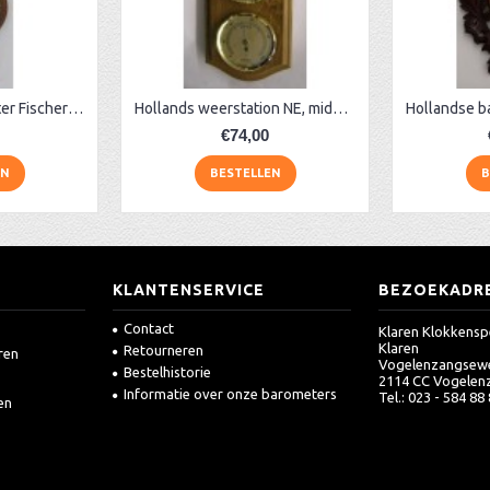
noten banjobarometer Fischer WQ
Hollands weerstation NE, midden eiken
€74,00
EN
BESTELLEN
B
KLANTENSERVICE
BEZOEKADR
Contact
Klaren Klokkensp
Klaren
Retourneren
ren
Vogelenzangsew
Bestelhistorie
2114 CC Vogelen
Informatie over onze barometers
Tel.: 023 - 584 88
en