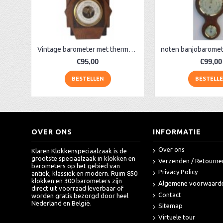
AA Dubbelzijdige stationsklok industrieel
aa-AMS 45962 radio-controlled klok
Vintage barometer met thermometer
€95,00
€99,00
BESTELLEN
BESTELL
OVER ONS
INFORMATIE
Over ons
Klaren Klokkenspeciaalzaak is de
grootste speciaalzaak in klokken en
Verzenden / Retourne
barometers op het gebied van
Privacy Policy
antiek, klassiek en modern. Ruim 850
klokken en 300 barometers zijn
Algemene voorwaard
direct uit voorraad leverbaar of
Contact
worden gratis bezorgd door heel
Nederland en België.
Sitemap
Virtuele tour