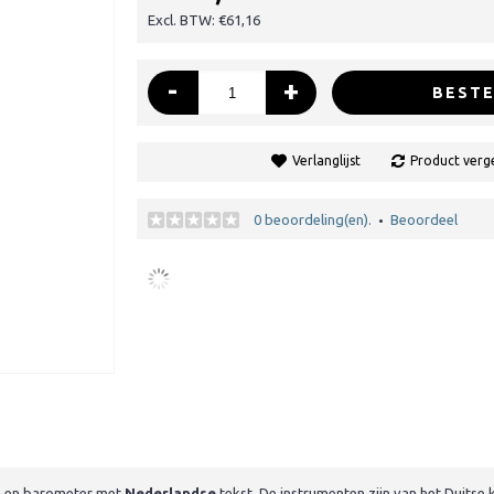
Excl. BTW: €61,16
-
+
BESTE
Verlanglijst
Product verge
0 beoordeling(en).
Beoordeel
•
o- en barometer met
Nederlandse
tekst. De instrumenten zijn van het Duitse 