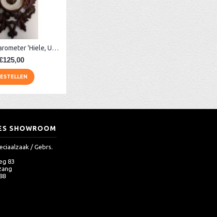
Hollandse barometer 'Hiele, Utrecht'
€125,00
ESTELLEN
ES SHOWROOM
eciaalzaak / Gebrs.
eg 83
zang
 88