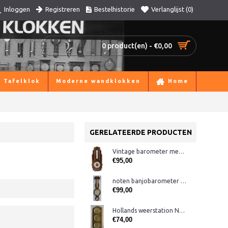
Registreren
Bestelhistorie
Verlanglijst (
0
)
Inloggen
0 product(en) - €0,00
Tafelklok
Moderne wandklokken
Home
GERELATEERDE PRODUCTEN
Vintage barometer met thermometer
€95,00
noten banjobarometer Fischer WQ
€99,00
Hollands weerstation NE, midden eiken
€74,00