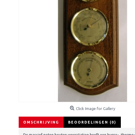
Click Image for Gallery
OMSCHRIJVING
BEOORDELINGEN (0)
De massief noten houten weerstation heeft een hygro-, therm