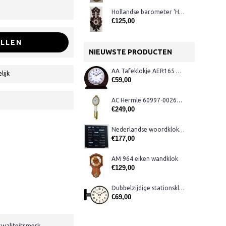
Hollandse barometer 'Hiele, Utrecht'
€125,00
LLEN
NIEUWSTE PRODUCTEN
AA Tafeklokje AER165 noten
lijk
€59,00
AC Hermle 60997-00261 wandklok
€249,00
Nederlandse woordklok zwart AMS 1265
€177,00
AM 964 eiken wandklok
€129,00
Dubbelzijdige stationsklok metaal 1879
€69,00
kwaliteitsmerk