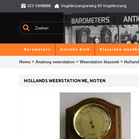
023-5848888
Vogelenzangseweg 83 Vogelenzang
Barometers
Antieke klok
Klassieke wandk
>
>
>
Home
Analoog weerstation
Weerstation klassiek
Holland
HOLLANDS WEERSTATION NE, NOTEN