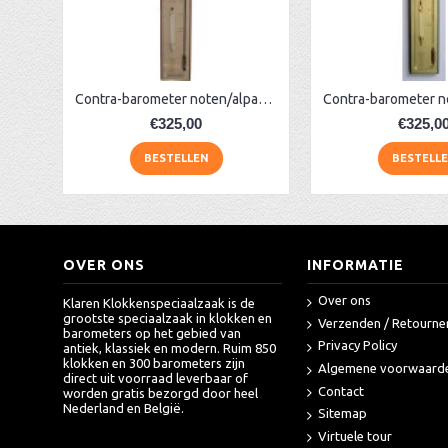
Huygens barometer plexiglas met glas ervoor
Plexiglas contrabarometer met glas ervoor
Bow-front barometer + controleur
AA Dubbelzijdige stationsklok industrieel
aa-AMS 45962 radio-controlled klok
Contra-barometer noten/alpaca PQ
€325,00
€325,0
BESTELLEN
BESTELL
OVER ONS
INFORMATIE
Over ons
Klaren Klokkenspeciaalzaak is de
grootste speciaalzaak in klokken en
Verzenden / Retourne
barometers op het gebied van
Privacy Policy
antiek, klassiek en modern. Ruim 850
klokken en 300 barometers zijn
Algemene voorwaard
direct uit voorraad leverbaar of
Contact
worden gratis bezorgd door heel
Nederland en België.
Sitemap
Virtuele tour