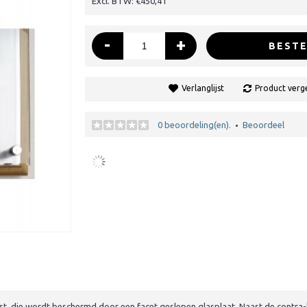
Excl. BTW: €450,41
-
+
BESTE
Verlanglijst
Product verge
0 beoordeling(en).
Beoordeel
•
ijst, die wordt beschermd door een facet geslepen glasplaat. Naast de contra