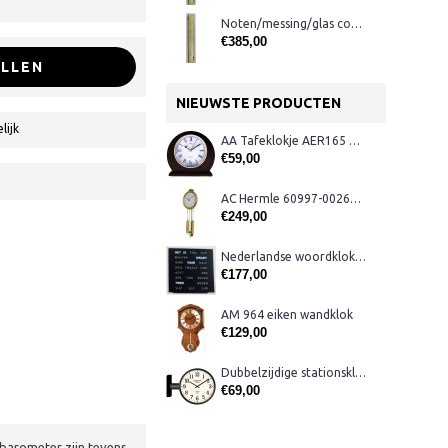
Noten/messing/glas contra-barometer (meest uitgebreid)
€385,00
LLEN
NIEUWSTE PRODUCTEN
lijk
AA Tafeklokje AER165 noten
€59,00
AC Hermle 60997-00261 wandklok
€249,00
Nederlandse woordklok zwart AMS 1265
€177,00
AM 964 eiken wandklok
€129,00
Dubbelzijdige stationsklok metaal 1879
€69,00
-barometer zijn tevens