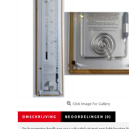
Click Image for Gallery
OMSCHRIJVING
BEOORDELINGEN (0)
De barometer heeft een rvsa schaalplaat met een licht houten l