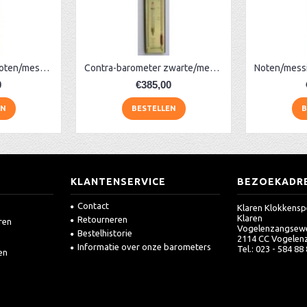
Contra-barometer noten/messing MQ
Contra-barometer zwarte/messing/glas
0
€385,00
EN
BESTELLEN
B
KLANTENSERVICE
BEZOEKADR
Contact
Klaren Klokkensp
Klaren
Retourneren
ren
Vogelenzangsew
Bestelhistorie
2114 CC Vogelen
Informatie over onze barometers
Tel.: 023 - 584 88
en