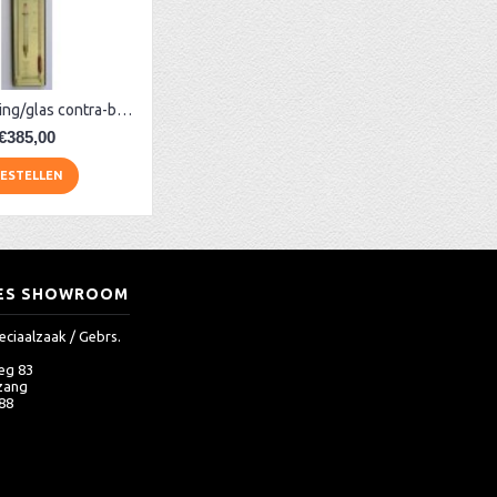
Noten/messing/glas contra-barometer (meest uitgebreid)
€385,00
ESTELLEN
ES SHOWROOM
eciaalzaak / Gebrs.
eg 83
zang
 88