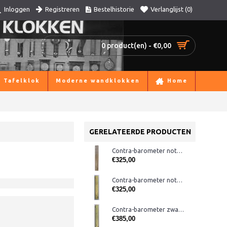
Registreren
Bestelhistorie
Verlanglijst (
0
)
Inloggen
0 product(en) - €0,00
Tafelklok
Moderne wandklokken
Home
GERELATEERDE PRODUCTEN
Contra-barometer noten/alpaca PQ
€325,00
Contra-barometer noten/messing MQ
€325,00
Contra-barometer zwarte/messing/glas
€385,00