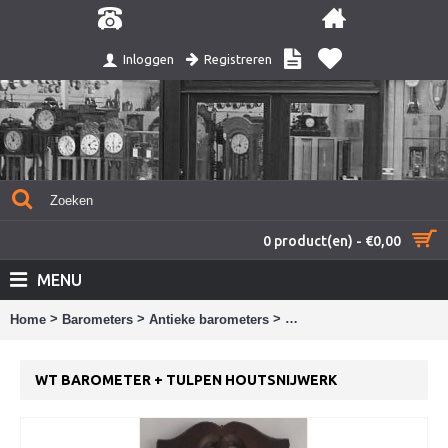
Registreren
Inloggen
0 product(en) - €0,00
MENU
>
>
>
Home
Barometers
Antieke barometers
WT Barometer + tulpen ho
WT BAROMETER + TULPEN HOUTSNIJWERK