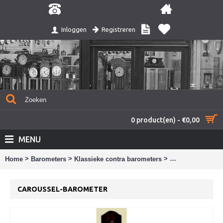
Registreren
Inloggen
0 product(en) - €0,00
MENU
>
>
>
Home
Barometers
Klassieke contra barometers
Caroussel-barom
CAROUSSEL-BAROMETER