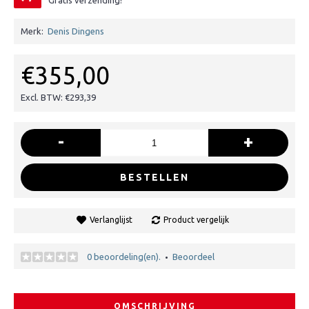
Gratis verzending!
Merk:
Denis Dingens
€355,00
Excl. BTW: €293,39
-
+
BESTELLEN
Verlanglijst
Product vergelijk
0 beoordeling(en).
Beoordeel
•
OMSCHRIJVING