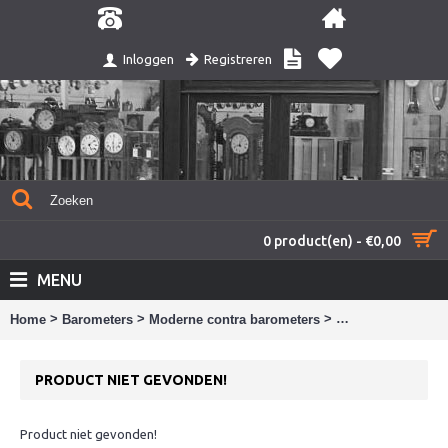
Registreren
Inloggen
0 product(en) - €0,00
MENU
>
>
>
Home
Barometers
Moderne contra barometers
Product niet gev
PRODUCT NIET GEVONDEN!
Product niet gevonden!