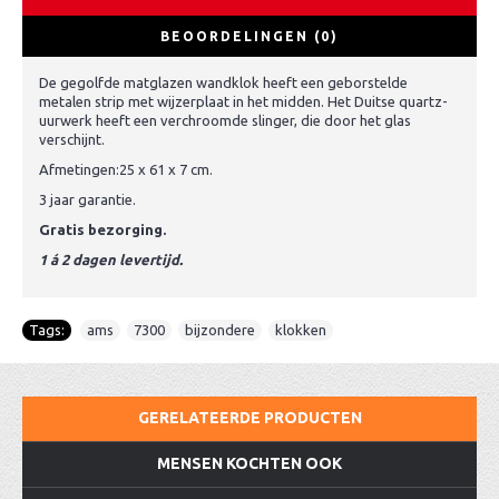
BEOORDELINGEN (0)
De gegolfde matglazen wandklok heeft een geborstelde
metalen strip met wijzerplaat in het midden. Het Duitse quartz-
uurwerk heeft een verchroomde slinger, die door het glas
verschijnt.
Afmetingen:25 x 61 x 7 cm.
3 jaar garantie.
Gratis bezorging.
1 á 2 dagen levertijd.
Tags:
ams
,
7300
,
bijzondere
,
klokken
GERELATEERDE PRODUCTEN
MENSEN KOCHTEN OOK