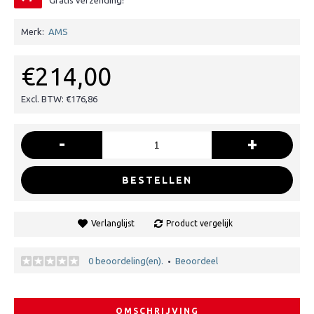
Gratis verzending!
Merk:
AMS
€214,00
Excl. BTW: €176,86
-
+
BESTELLEN
Verlanglijst
Product vergelijk
0 beoordeling(en).
Beoordeel
•
OMSCHRIJVING