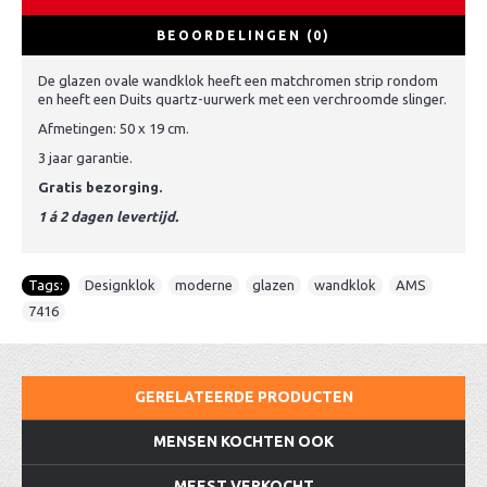
BEOORDELINGEN (0)
De glazen ovale wandklok heeft een matchromen strip rondom
en heeft een Duits quartz-uurwerk met een verchroomde slinger.
Afmetingen: 50 x 19 cm.
3 jaar garantie.
Gratis bezorging.
1 á 2 dagen levertijd.
Tags:
Designklok
,
moderne
,
glazen
,
wandklok
,
AMS
,
7416
GERELATEERDE PRODUCTEN
MENSEN KOCHTEN OOK
MEEST VERKOCHT