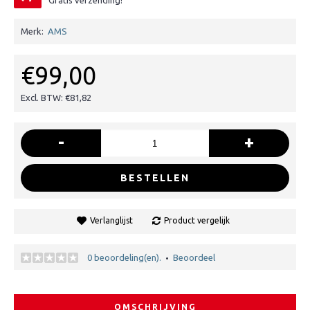
Gratis verzending!
Merk:
AMS
€99,00
Excl. BTW: €81,82
-
+
BESTELLEN
Verlanglijst
Product vergelijk
0 beoordeling(en).
Beoordeel
•
OMSCHRIJVING