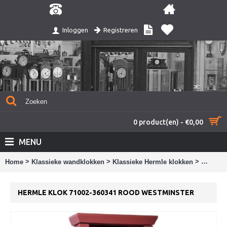
Registreren
Inloggen
0 product(en) - €0,00
MENU
>
>
>
Home
Klassieke wandklokken
Klassieke Hermle klokken
Hermle 
HERMLE KLOK 71002-360341 ROOD WESTMINSTER