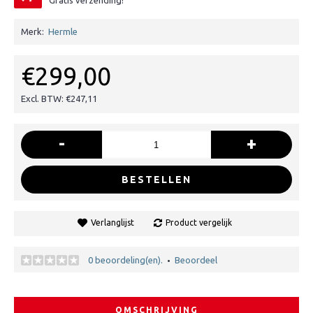
Gratis verzending!
Merk:
Hermle
€299,00
Excl. BTW: €247,11
-
+
BESTELLEN
Verlanglijst
Product vergelijk
0 beoordeling(en).
Beoordeel
•
OMSCHRIJVING