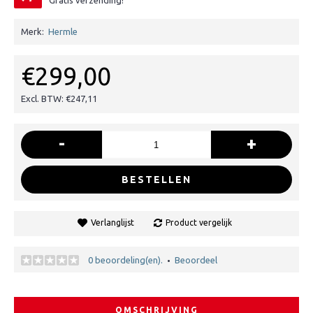
Gratis verzending!
Merk:
Hermle
€299,00
Excl. BTW: €247,11
-
+
BESTELLEN
Verlanglijst
Product vergelijk
0 beoordeling(en).
Beoordeel
•
OMSCHRIJVING