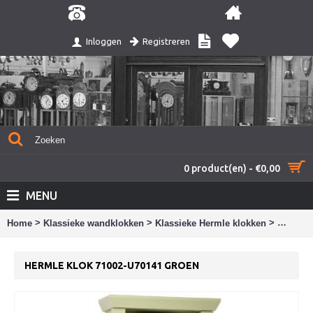
Registreren
Inloggen
0 product(en) - €0,00
MENU
>
>
>
Home
Klassieke wandklokken
Klassieke Hermle klokken
Hermle 
HERMLE KLOK 71002-U70141 GROEN