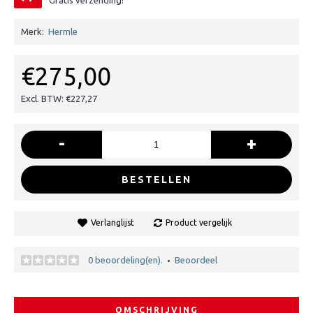
Gratis verzending!
Merk:
Hermle
€275,00
Excl. BTW: €227,27
-
+
BESTELLEN
Verlanglijst
Product vergelijk
0 beoordeling(en).
Beoordeel
•
OMSCHRIJVING