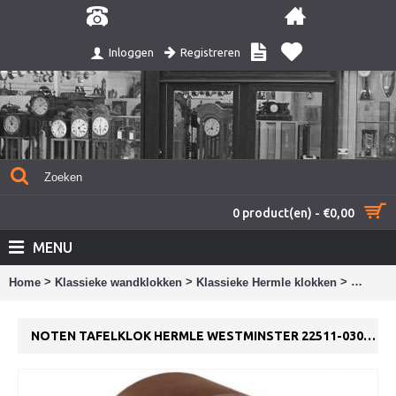
Registreren
Inloggen
0 product(en) - €0,00
MENU
>
>
>
Home
Klassieke wandklokken
Klassieke Hermle klokken
Noten t
NOTEN TAFELKLOK HERMLE WESTMINSTER 22511-030340