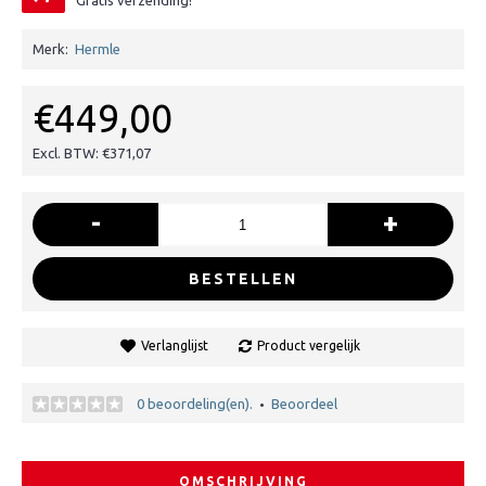
Gratis verzending!
Merk:
Hermle
€449,00
Excl. BTW: €371,07
-
+
BESTELLEN
Verlanglijst
Product vergelijk
0 beoordeling(en).
Beoordeel
•
OMSCHRIJVING