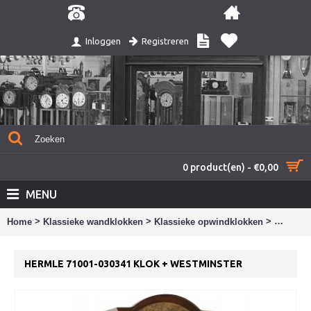
Registreren
Inloggen
0 product(en) - €0,00
MENU
>
>
>
Home
Klassieke wandklokken
Klassieke opwindklokken
Hermle 
HERMLE 71001-030341 KLOK + WESTMINSTER