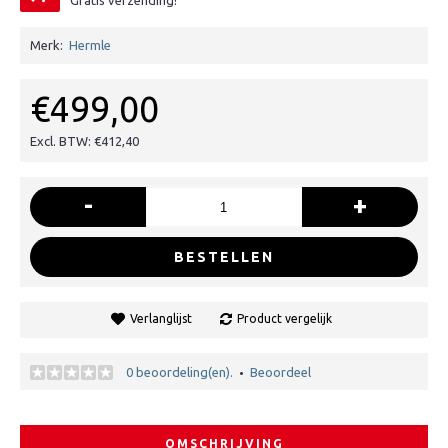
Gratis verzending!
Merk:
Hermle
€499,00
Excl. BTW: €412,40
-
+
BESTELLEN
Verlanglijst
Product vergelijk
0 beoordeling(en).
Beoordeel
•
OMSCHRIJVING