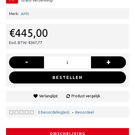
Gratis verzending!
Merk:
AMS
€445,00
Excl. BTW: €367,77
-
+
BESTELLEN
Verlanglijst
Product vergelijk
0 beoordeling(en).
Beoordeel
•
OMSCHRIJVING