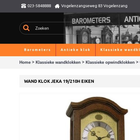
023-5848888
Vogelenzangseweg 83 Vogelenzang
Barometers
Antieke klok
Klassieke wandk
>
>
>
Home
Klassieke wandklokken
Klassieke opwindklokken
WAND KLOK JEKA 19/210H EIKEN