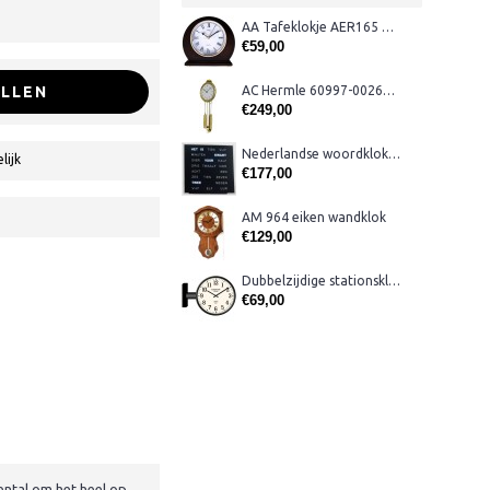
AA Tafeklokje AER165 noten
€59,00
LLEN
AC Hermle 60997-00261 wandklok
€249,00
Nederlandse woordklok zwart AMS 1265
lijk
€177,00
AM 964 eiken wandklok
€129,00
Dubbelzijdige stationsklok metaal 1879
€69,00
ental om het heel op