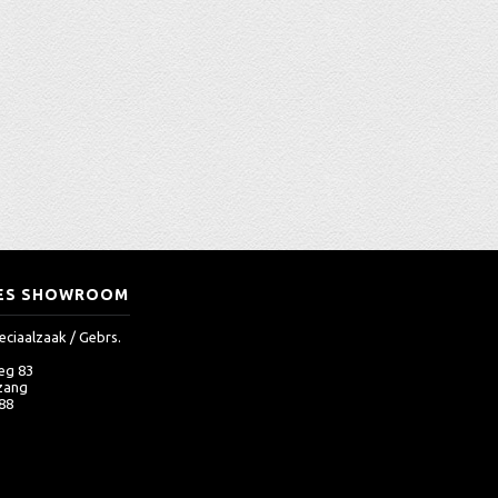
ES SHOWROOM
eciaalzaak / Gebrs.
eg 83
zang
 88