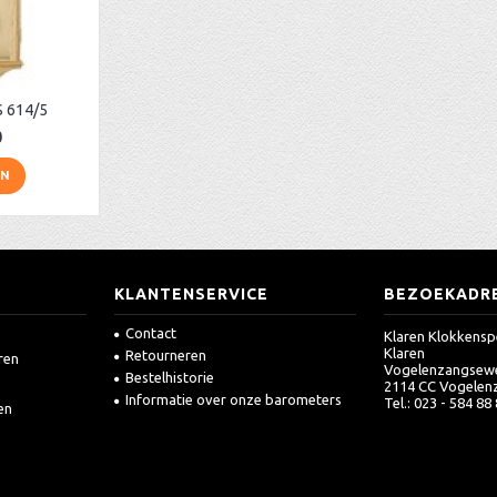
 614/5
0
EN
KLANTENSERVICE
BEZOEKADR
Contact
Klaren Klokkensp
Klaren
Retourneren
ren
Vogelenzangsew
Bestelhistorie
2114 CC Vogelen
Informatie over onze barometers
Tel.: 023 - 584 88
en