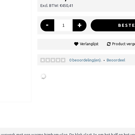
Excl. BTW: €450,41
-
+
BESTE
Verlanglijst
Product verge
0 beoordeling(en).
Beoordeel
•
s uurwerk met een warme bimbam-slag. De klok slaat 1x om het half en het ur