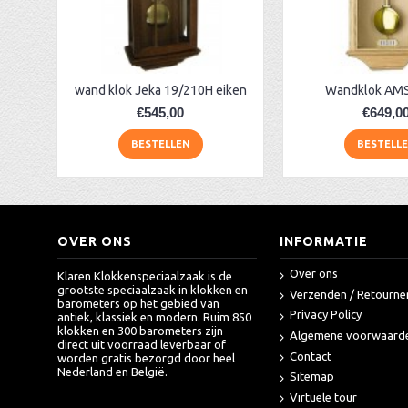
Hermle 71001-030141 klok + slagwerk
AA Dubbelzijdige stationsklok industrieel
aa-AMS 45962 radio-controlled klok
wand klok Jeka 19/210H eiken
Wandklok AMS
€545,00
€649,0
BESTELLEN
BESTELL
OVER ONS
INFORMATIE
Over ons
Klaren Klokkenspeciaalzaak is de
grootste speciaalzaak in klokken en
Verzenden / Retourne
barometers op het gebied van
Privacy Policy
antiek, klassiek en modern. Ruim 850
klokken en 300 barometers zijn
Algemene voorwaard
direct uit voorraad leverbaar of
Contact
worden gratis bezorgd door heel
Nederland en België.
Sitemap
Virtuele tour