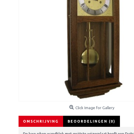
Click Image for Gallery
OMSCHRIJVING
BEOORDELINGEN (0)
De luxe eiken wandklok met geëtste wijzerplaat heeft een Duit