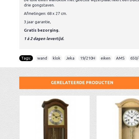
drie gongstaven.
Afmetingen: 68 x 27 cm.
3 jaar garantie,
Gratis bezorging.
1 á 2 dagen levertijd.
Tags:
wand
,
klok
,
Jeka
,
19/210H
,
eiken
,
AMS
,
650/
GERELATEERDE PRODUCTEN