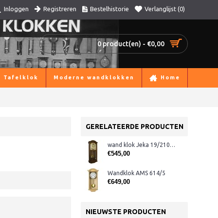
Registreren
Bestelhistorie
Verlanglijst (
0
)
Inloggen
0 product(en) - €0,00
Tafelklok
Moderne wandklokken
Home
GERELATEERDE PRODUCTEN
wand klok Jeka 19/210H eiken
€545,00
Wandklok AMS 614/5
€649,00
NIEUWSTE PRODUCTEN