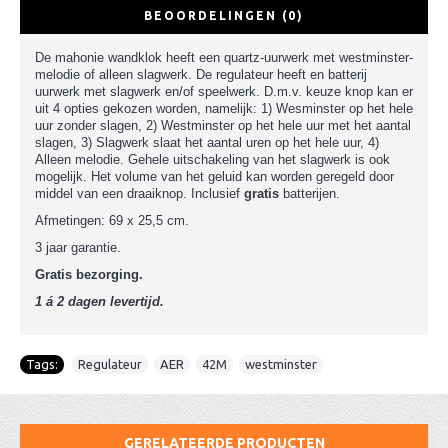
BEOORDELINGEN (0)
De mahonie wandklok heeft een quartz-uurwerk met westminster-
melodie of alleen slagwerk.
De regulateur heeft en batterij
uurwerk met slagwerk en/of speelwerk.
D
.m.v. keuze knop kan er
uit 4 opties gekozen worden, namelijk: 1) Wesminster op het hele
uur zonder slagen, 2) Westminster op het hele uur met het aantal
slagen, 3) Slagwerk slaat het aantal uren op het hele uur, 4)
Alleen melodie. Gehele uitschakeling van het slagwerk is ook
mogelijk.
Het volume van het geluid kan worden geregeld door
middel van een draaiknop.
Inclusief
gratis
batterijen.
Afmetingen: 69 x 25,5 cm.
3 jaar garantie.
Gratis bezorging.
1 á 2 dagen levertijd.
Tags:
Regulateur
,
AER
,
42M
,
westminster
GERELATEERDE PRODUCTEN