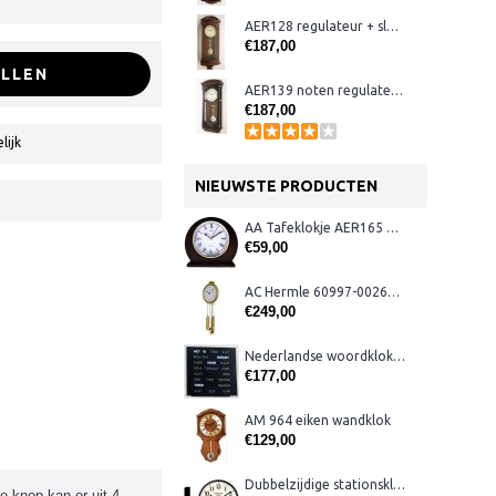
AER128 regulateur + slagwerk, noten
€187,00
LLEN
AER139 noten regulateur + slagwerk
€187,00
lijk
NIEUWSTE PRODUCTEN
AA Tafeklokje AER165 noten
€59,00
AC Hermle 60997-00261 wandklok
€249,00
Nederlandse woordklok zwart AMS 1265
€177,00
AM 964 eiken wandklok
€129,00
Dubbelzijdige stationsklok metaal 1879
e knop kan er uit 4