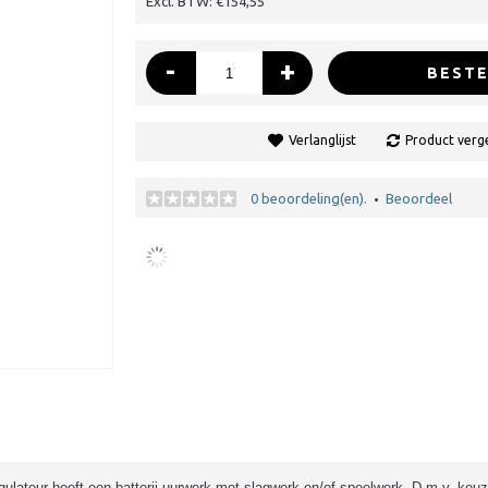
Excl. BTW: €154,55
-
+
BESTE
Verlanglijst
Product verge
0 beoordeling(en).
Beoordeel
•
gulateur heeft een batterij uurwerk met slagwerk en/of speelwerk. D
.m.v. keuz