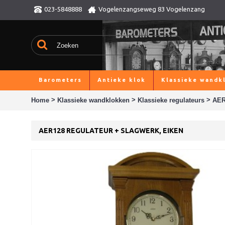
023-5848888
Vogelenzangseweg 83 Vogelenzang
Barometers
Antieke klok
Klassieke wandk
>
>
>
Home
Klassieke wandklokken
Klassieke regulateurs
AER
AER128 REGULATEUR + SLAGWERK, EIKEN