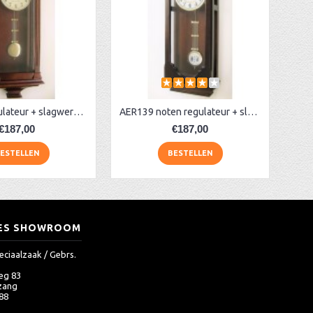
AER128 regulateur + slagwerk, noten
AER139 noten regulateur + slagwerk
€187,00
€187,00
ESTELLEN
BESTELLEN
ES SHOWROOM
eciaalzaak / Gebrs.
eg 83
zang
 88