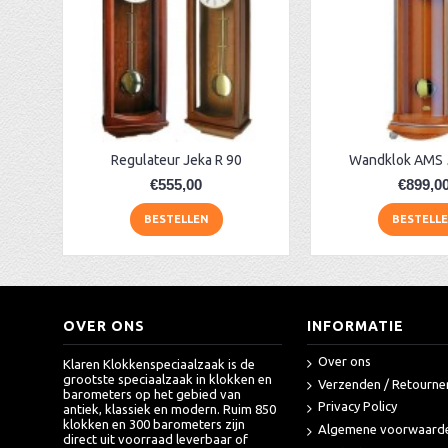
Regulateur AER40 eiken + slagwerk
AER 142 eiken regulateur + westminster
AA Dubbelzijdige stationsklok industrieel
aa-AMS 45962 radio-controlled klok
Regulateur Jeka R 90
Wandklok AMS 
€555,00
€899,0
BESTELLEN
BESTELL
OVER ONS
INFORMATIE
Over ons
Klaren Klokkenspeciaalzaak is de
grootste speciaalzaak in klokken en
Verzenden / Retourne
barometers op het gebied van
Privacy Policy
antiek, klassiek en modern. Ruim 850
klokken en 300 barometers zijn
Algemene voorwaard
direct uit voorraad leverbaar of