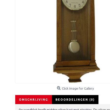
Click Image for Gallery
OMSCHRIJVING
BEOORDELINGEN (0)
De wandklok heeft midden eiken kast met zijruitjes.
De eiken re