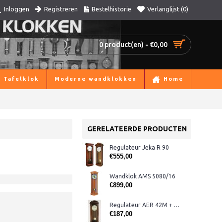
Registreren
Bestelhistorie
Verlanglijst (
0
)
Inloggen
0 product(en) - €0,00
Tafelklok
Moderne wandklokken
Home
GERELATEERDE PRODUCTEN
Regulateur Jeka R 90
€555,00
Wandklok AMS 5080/16
€899,00
Regulateur AER 42M + westminster
€187,00