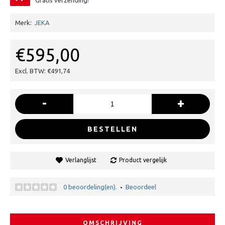
Gratis verzending!
Merk:
JEKA
€595,00
Excl. BTW: €491,74
-
+
BESTELLEN
Verlanglijst
Product vergelijk
0 beoordeling(en).
Beoordeel
•
OMSCHRIJVING