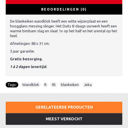
BEOORDELINGEN (0)
De blankeiken wandklok heeft een witte wijzerplaat en een
hoogglans messing slinger. Het Duits 8-daags uurwerk heeft een
warme bimbam-slag en slaat 1x op het half en het urental op het
heel.
Afmetingen: 88 x 31 cm.
3 jaar garantie.
Gratis bezorging.
1 á 2 dagen levertijd.
Tags:
Wandklok
,
R
,
95
,
blankeiken
,
Jeka
GERELATEERDE PRODUCTEN
MEEST VERKOCHT