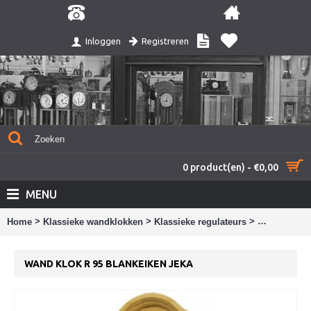
Registreren
Inloggen
0 product(en) - €0,00
MENU
>
>
>
Home
Klassieke wandklokken
Klassieke regulateurs
Wand klok R
WAND KLOK R 95 BLANKEIKEN JEKA