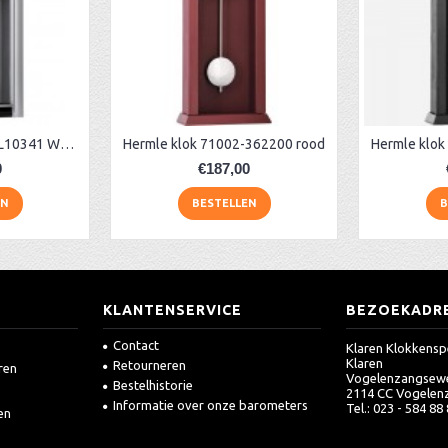
Hermle klok 71003-L10341 Westminster
Hermle klok 71002-362200 rood
0
€187,00
EN
BESTELLEN
B
KLANTENSERVICE
BEZOEKADR
Contact
Klaren Klokkensp
Klaren
Retourneren
ren
Vogelenzangsew
Bestelhistorie
2114 CC Vogelen
Informatie over onze barometers
Tel.: 023 - 584 88
en