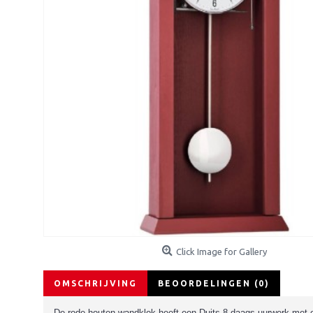
Click Image for Gallery
OMSCHRIJVING
BEOORDELINGEN (0)
De rode houten wandklok heeft een Duits 8-daags uurwerk met e