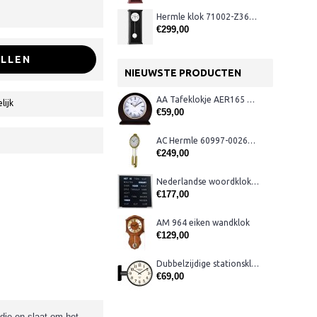
Hermle klok 71002-Z360341 zwart Westminster
€299,00
LLEN
NIEUWSTE PRODUCTEN
AA Tafeklokje AER165 noten
lijk
€59,00
AC Hermle 60997-00261 wandklok
€249,00
Nederlandse woordklok zwart AMS 1265
€177,00
AM 964 eiken wandklok
€129,00
Dubbelzijdige stationsklok metaal 1879
€69,00
die en slaat om het