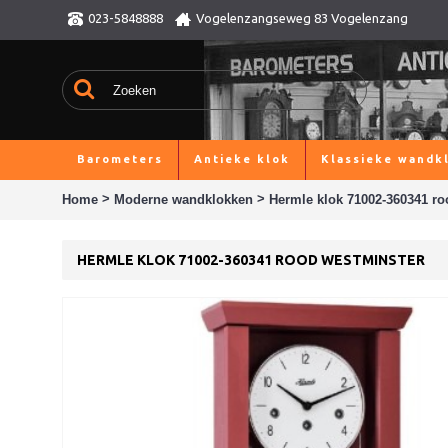
023-5848888
Vogelenzangseweg 83 Vogelenzang
Barometers
Antieke klok
Klassieke wandk
>
>
Home
Moderne wandklokken
Hermle klok 71002-360341 r
HERMLE KLOK 71002-360341 ROOD WESTMINSTER