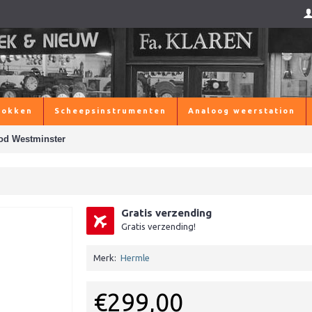
lokken
Scheepsinstrumenten
Analoog weerstation
ood Westminster
Gratis verzending
Gratis verzending!
Merk:
Hermle
€299,00