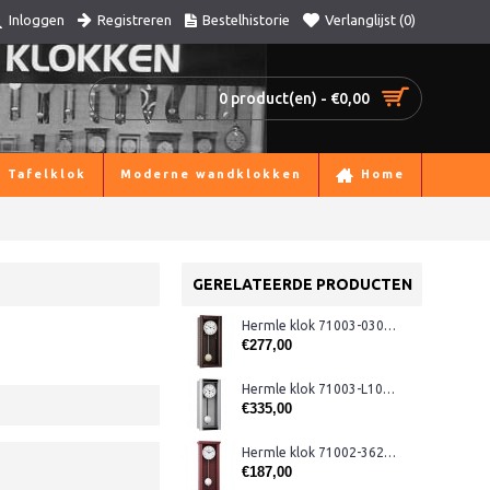
Registreren
Bestelhistorie
Verlanglijst (
0
)
Inloggen
0 product(en) - €0,00
Tafelklok
Moderne wandklokken
Home
GERELATEERDE PRODUCTEN
Hermle klok 71003-030141 met slagwerk
€277,00
Hermle klok 71003-L10341 Westminster
€335,00
Hermle klok 71002-362200 rood
€187,00