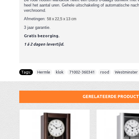
heel het aantal uren. Gehele uitschakeling of automatische nacht
verchroomd.
Afmetingen:
58 x 22,5 x 13 cm
3 jaar garantie.
Gratis bezorging.
1 á 2 dagen levertijd.
Tags:
Hermle
,
klok
,
71002-360341
,
rood
,
Westminster
GERELATEERDE PRODUC