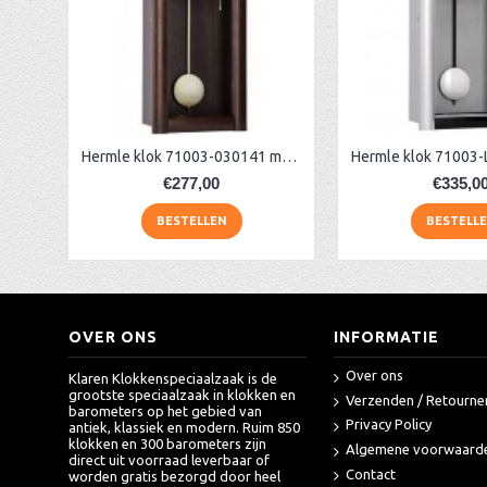
AA Dubbelzijdige stationsklok industrieel
aa-AMS 45962 radio-controlled klok
Hermle klok 71003-030141 met slagwerk
€277,00
€335,0
BESTELLEN
BESTELL
OVER ONS
INFORMATIE
Over ons
Klaren Klokkenspeciaalzaak is de
grootste speciaalzaak in klokken en
Verzenden / Retourne
barometers op het gebied van
Privacy Policy
antiek, klassiek en modern. Ruim 850
klokken en 300 barometers zijn
Algemene voorwaard
direct uit voorraad leverbaar of
Contact
worden gratis bezorgd door heel