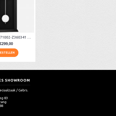
Hermle klok 71002-Z360341 zwart Westminster
€299,00
ESTELLEN
ES SHOWROOM
eciaalzaak / Gebrs.
eg 83
zang
 88