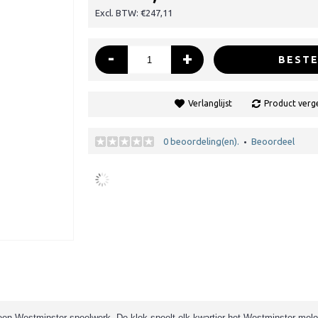
Excl. BTW: €247,11
-
+
BESTE
Verlanglijst
Product verge
0 beoordeling(en).
Beoordeel
•
en Westminster speelwerk. De klok speelt elk kwartier het Westminster melo