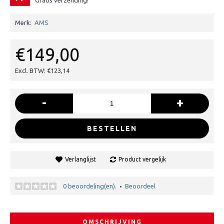
Gratis verzending!
Merk:
AMS
€149,00
Excl. BTW: €123,14
-
+
BESTELLEN
Verlanglijst
Product vergelijk
0 beoordeling(en).
Beoordeel
•
OMSCHRIJVING