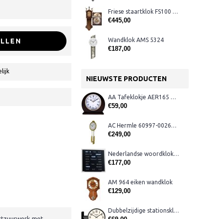
Friese staartklok FS100 eiken
€445,00
Wandklok AMS 5324
LLEN
€187,00
lijk
NIEUWSTE PRODUCTEN
AA Tafeklokje AER165 noten
€59,00
AC Hermle 60997-00261 wandklok
€249,00
Nederlandse woordklok zwart AMS 1265
€177,00
AM 964 eiken wandklok
€129,00
Dubbelzijdige stationsklok metaal 1879
artzuurwerk met