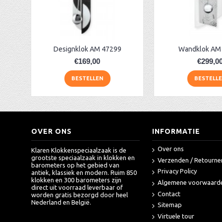
Tafelklok Hermle 22786-Q30791
AA Dubbelzijdige stationsklok industrieel
aa-AMS 45962 radio-controlled klok
Designklok AM 47299
Wandklok AM
€169,00
€299,0
BESTELLEN
BESTELL
OVER ONS
INFORMATIE
Over ons
Klaren Klokkenspeciaalzaak is de
grootste speciaalzaak in klokken en
Verzenden / Retourne
barometers op het gebied van
Privacy Policy
antiek, klassiek en modern. Ruim 850
klokken en 300 barometers zijn
Algemene voorwaard
direct uit voorraad leverbaar of
Contact
worden gratis bezorgd door heel
Nederland en België.
Sitemap
Virtuele tour