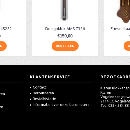
 45222
Designklok AMS 7326
Friese sta
0
€159,00
EN
BESTELLEN
B
KLANTENSERVICE
BEZOEKADR
Contact
Klaren Klokkensp
Klaren
Retourneren
ren
Vogelenzangsew
Bestelhistorie
2114 CC Vogelen
Informatie over onze barometers
Tel.: 023 - 584 88
en