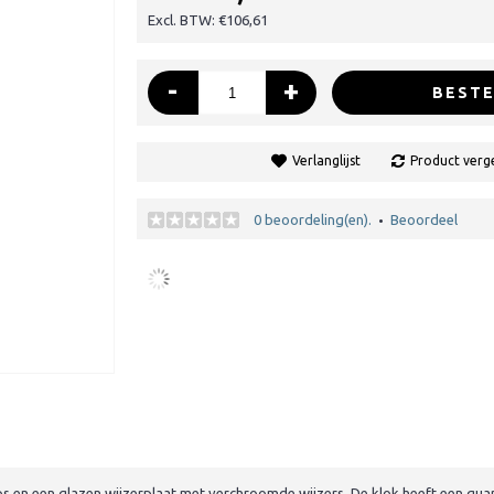
Excl. BTW: €106,61
-
+
BESTE
Verlanglijst
Product verge
0 beoordeling(en).
Beoordeel
•
ps en een glazen wijzerplaat met verchroomde wijzers. De klok heeft een qu