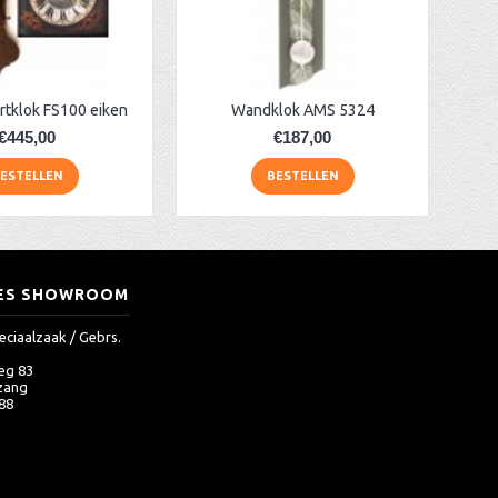
artklok FS100 eiken
Wandklok AMS 5324
€445,00
€187,00
ESTELLEN
BESTELLEN
ES SHOWROOM
eciaalzaak / Gebrs.
eg 83
zang
 88