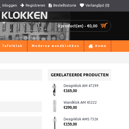
Registreren
Bestelhistorie
Verlanglijst (
0
)
Inloggen
0 product(en) - €0,00
Tafelklok
Moderne wandklokken
Home
GERELATEERDE PRODUCTEN
Designklok AM 47299
€169,00
Wandklok AM 45222
€299,00
Designklok AMS 7326
€159,00