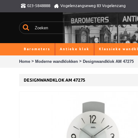
023-5848888
Vogelenzangseweg 83 Vogelenzang
Barometers
Antieke klok
Klassieke wandk
>
>
Home
Moderne wandklokken
Designwandklok AM 47275
DESIGNWANDKLOK AM 47275