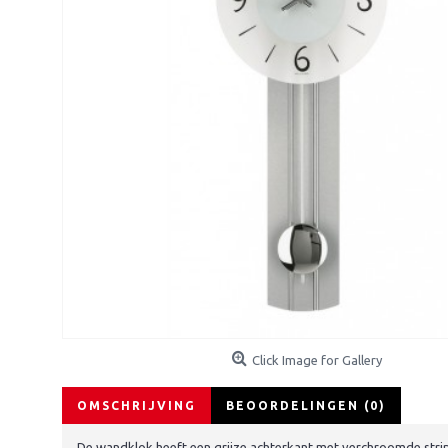
Click Image for Gallery
OMSCHRIJVING
BEOORDELINGEN (0)
De wandklok heeft een grijze achterkant met verchroomde stri