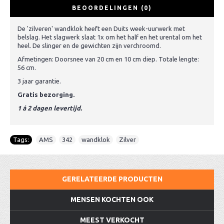
BEOORDELINGEN (0)
De 'zilveren' wandklok heeft een Duits week-uurwerk met
belslag. Het slagwerk slaat 1x om het half en het urental om het
heel. De slinger en de gewichten zijn verchroomd.
Afmetingen: Doorsnee van 20 cm en 10 cm diep. Totale lengte:
56 cm.
3 jaar garantie.
Gratis bezorging.
1 á 2 dagen levertijd.
Tags:
AMS
,
342
,
wandklok
,
Zilver
GERELATEERDE PRODUCTEN
MENSEN KOCHTEN OOK
MEEST VERKOCHT