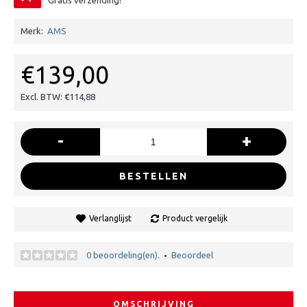
Gratis verzending!
Merk:
AMS
€139,00
Excl. BTW: €114,88
-
+
BESTELLEN
Verlanglijst
Product vergelijk
0 beoordeling(en).
Beoordeel
•
OMSCHRIJVING