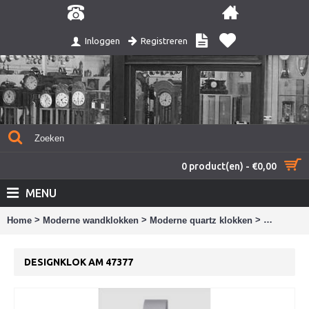
Registreren
Inloggen
0 product(en) - €0,00
MENU
>
>
>
Home
Moderne wandklokken
Moderne quartz klokken
designklo
DESIGNKLOK AM 47377