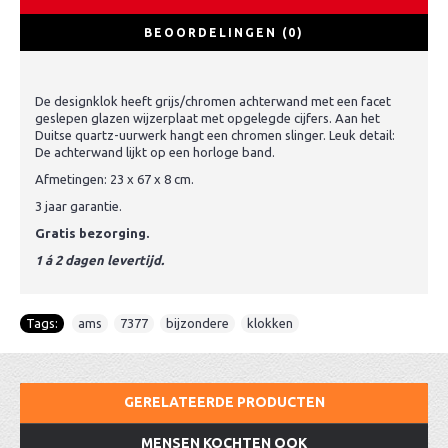
BEOORDELINGEN (0)
De designklok heeft grijs/chromen achterwand met een facet
geslepen glazen wijzerplaat met opgelegde cijfers. Aan het
Duitse quartz-uurwerk hangt een chromen slinger. Leuk detail:
De achterwand lijkt op een horloge band.
Afmetingen: 23 x 67 x 8 cm.
3 jaar garantie.
Gratis bezorging.
1 á 2 dagen levertijd.
Tags:
ams
,
7377
,
bijzondere
,
klokken
GERELATEERDE PRODUCTEN
MENSEN KOCHTEN OOK