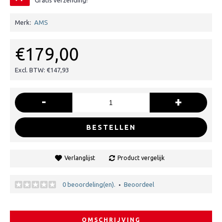
Gratis verzending!
Merk:
AMS
€179,00
Excl. BTW: €147,93
-
+
BESTELLEN
Verlanglijst
Product vergelijk
0 beoordeling(en).
Beoordeel
•
OMSCHRIJVING