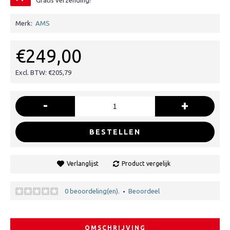
Gratis verzending!
Merk:
AMS
€249,00
Excl. BTW: €205,79
-
+
BESTELLEN
Verlanglijst
Product vergelijk
0 beoordeling(en).
Beoordeel
•
OMSCHRIJVING