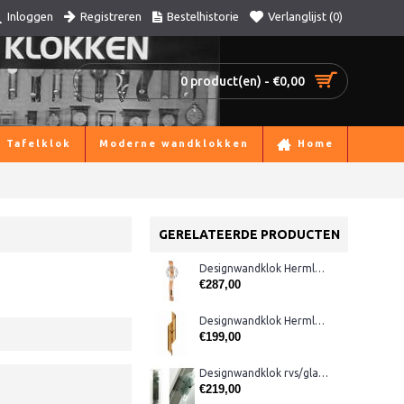
Registreren
Bestelhistorie
Verlanglijst (
0
)
Inloggen
0 product(en) - €0,00
Tafelklok
Moderne wandklokken
Home
GERELATEERDE PRODUCTEN
Designwandklok Hermle 70644-382200 beuken
€287,00
Designwandklok Hermle 70944-X6220
€199,00
Designwandklok rvs/glas cl303.921
€219,00