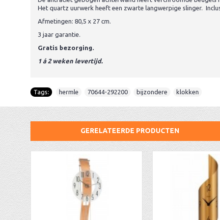
Het quartz uurwerk heeft een zwarte langwerpige slinger. Inclu
Afmetingen: 80,5 x 27 cm.
3 jaar garantie.
Gratis bezorging.
1 á 2 weken levertijd.
Tags:
hermle
,
70644-292200
,
bijzondere
,
klokken
GERELATEERDE PRODUCTEN