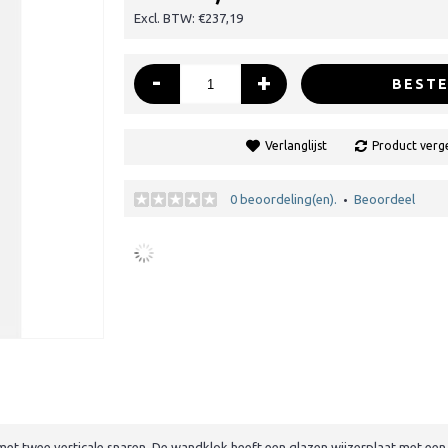
Excl. BTW: €237,19
-
+
BESTE
Verlanglijst
Product verge
0 beoordeling(en).
Beoordeel
•
 twee verticale snaren. De wandklok heeft een glazen wijzerplaat met een m