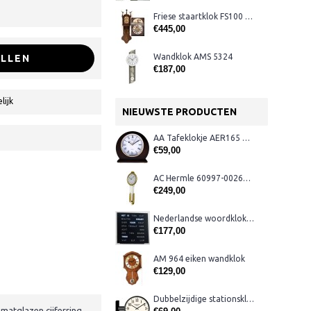
Friese staartklok FS100 eiken
€445,00
Wandklok AMS 5324
LLEN
€187,00
lijk
NIEUWSTE PRODUCTEN
AA Tafeklokje AER165 noten
€59,00
AC Hermle 60997-00261 wandklok
€249,00
Nederlandse woordklok zwart AMS 1265
€177,00
AM 964 eiken wandklok
€129,00
Dubbelzijdige stationsklok metaal 1879
atglazen cijferring.