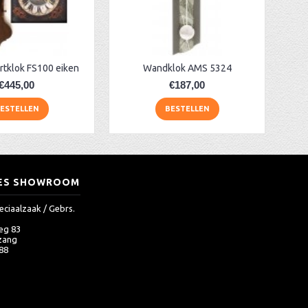
artklok FS100 eiken
Wandklok AMS 5324
€445,00
€187,00
ESTELLEN
BESTELLEN
ES SHOWROOM
eciaalzaak / Gebrs.
eg 83
zang
 88