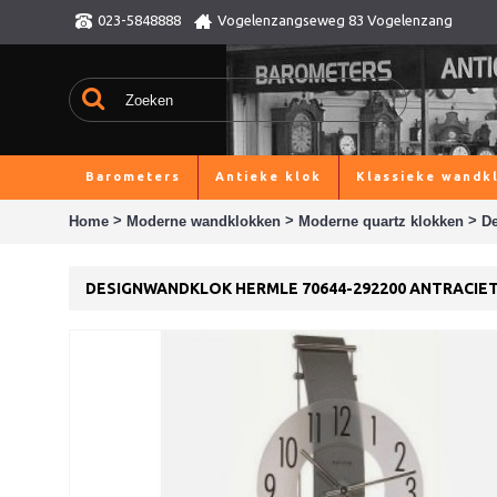
023-5848888
Vogelenzangseweg 83 Vogelenzang
Barometers
Antieke klok
Klassieke wandk
>
>
>
Home
Moderne wandklokken
Moderne quartz klokken
De
DESIGNWANDKLOK HERMLE 70644-292200 ANTRACIE