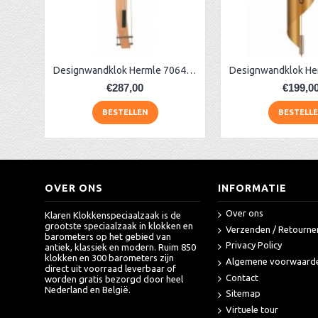
AA Dubbelzijdige stationsklok industrieel
aa-AMS 45962 radio-controlled klok
Designwandklok Hermle 70644-382200 beuken
€287,00
€199,0
BESTELLEN
BESTELL
OVER ONS
INFORMATIE
Over ons
Klaren Klokkenspeciaalzaak is de
grootste speciaalzaak in klokken en
Verzenden / Retourne
barometers op het gebied van
Privacy Policy
antiek, klassiek en modern. Ruim 850
klokken en 300 barometers zijn
Algemene voorwaard
direct uit voorraad leverbaar of
Contact
worden gratis bezorgd door heel
Nederland en België.
Sitemap
Virtuele tour