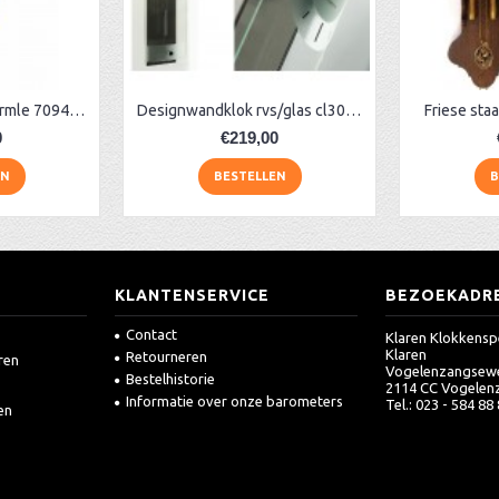
Designwandklok Hermle 70944-X6220
Designwandklok rvs/glas cl303.921
Friese sta
0
€219,00
EN
BESTELLEN
B
KLANTENSERVICE
BEZOEKADR
Contact
Klaren Klokkensp
Klaren
Retourneren
ren
Vogelenzangsew
Bestelhistorie
2114 CC Vogelen
Informatie over onze barometers
Tel.: 023 - 584 88
en