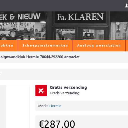
lokken
Scheepsinstrumenten
Analoog weerstation
signwandklok Hermle 70644-292200 antraciet
T
Gratis verzending
Gratis verzending!
Merk:
Hermle
€287,00