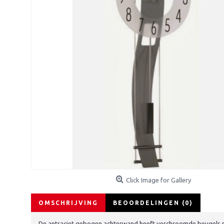
Click Image for Gallery
OMSCHRIJVING
BEOORDELINGEN (0)
De antraciet gebogen achterwand heeft verchroomde beugels met