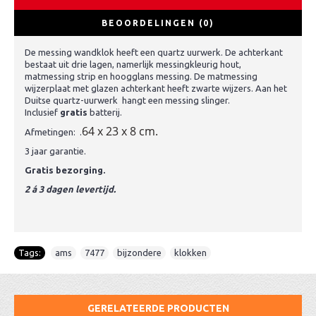
BEOORDELINGEN (0)
De messing wandklok heeft een quartz uurwerk. De achterkant
bestaat uit drie lagen, namerlijk messingkleurig hout,
matmessing strip en hoogglans messing. De matmessing
wijzerplaat met glazen achterkant heeft zwarte wijzers. Aan het
Duitse quartz-uurwerk hangt een messing slinger.
Inclusief
gratis
batterij.
64 x 23 x 8 cm.
Afmetingen: .
3 jaar garantie.
Gratis bezorging.
2 á 3 dagen levertijd.
Tags:
ams
,
7477
,
bijzondere
,
klokken
GERELATEERDE PRODUCTEN