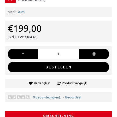
Gratis verzending!
Merk:
AMS
€199,00
Excl. BTW: €164,46
-
+
BESTELLEN
Verlanglijst
Product vergelijk
0 beoordeling(en).
Beoordeel
•
OMSCHRIJVING