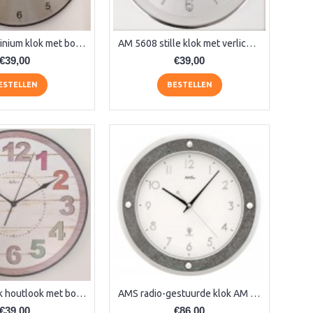
AM 177 aluminium klok met bol glas
AM 5608 stille klok met verlichting
€39,00
€39,00
ESTELLEN
BESTELLEN
AM 9650 klok houtlook met bolglas
AMS radio-gestuurde klok AM 45566
€39,00
€86,00