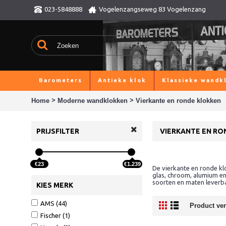
023-5848888
Vogelenzangseweg 83 Vogelenzang
Barometers
Antieke klok
Klassieke wandk
>
>
Home
Moderne wandklokken
Vierkante en ronde klokken
PRIJSFILTER
VIERKANTE EN RO
€23
€1.239
De vierkante en ronde kl
glas, chroom, alumium en 
soorten en maten leverba
KIES MERK
AMS (44)
Product verg
Fischer (1)