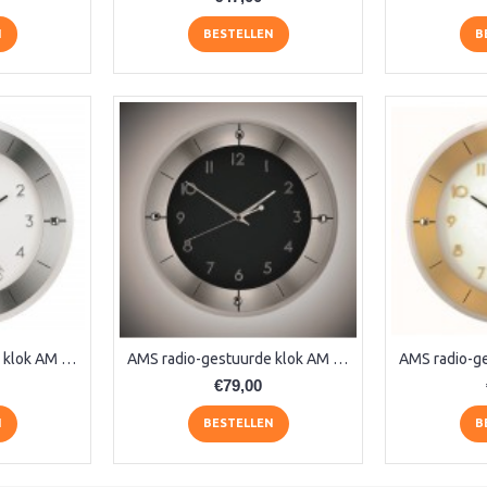
N
BESTELLEN
B
AMS radio-gestuurde klok AM 45848
AMS radio-gestuurde klok AM 45849
€79,00
N
BESTELLEN
B