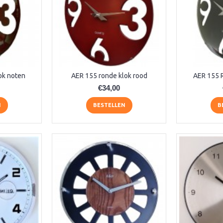
ok noten
AER 155 ronde klok rood
AER 155 
€34,00
N
BESTELLEN
B