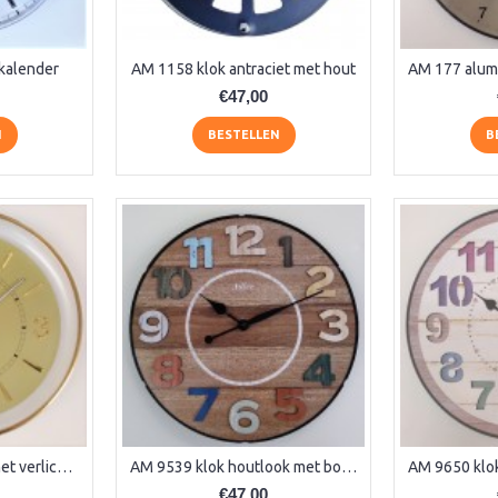
kalender
AM 1158 klok antraciet met hout
€47,00
N
BESTELLEN
B
AM 5609 Stille klok met verlichting
AM 9539 klok houtlook met bol glas
€47,00