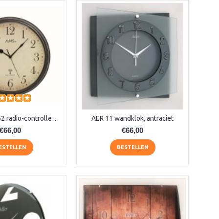
aa-AMS 45962 radio-controlled klok
AER 11 wandklok, antraciet
€66,00
€66,00
ESTELLEN
BESTELLEN