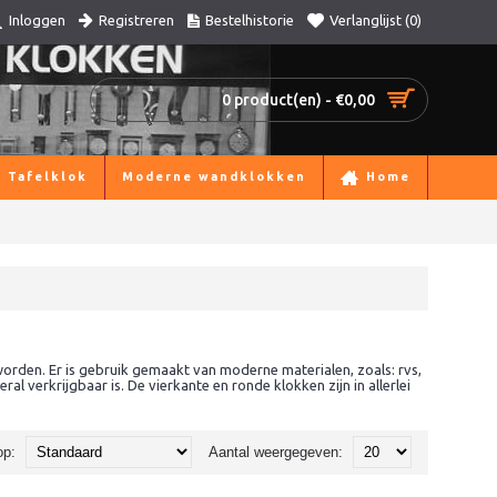
Registreren
Bestelhistorie
Verlanglijst (
0
)
Inloggen
0 product(en) - €0,00
Tafelklok
Moderne wandklokken
Home
orden. Er is gebruik gemaakt van moderne materialen, zoals: rvs,
al verkrijgbaar is. De vierkante en ronde klokken zijn in allerlei
op:
Aantal weergegeven: