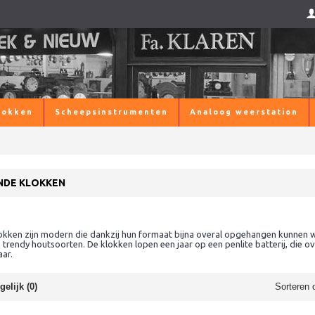
lokken
Scheepsinstrumenten
Analoog weerstation
NDE KLOKKEN
okken zijn modern die dankzij hun formaat bijna overal opgehangen kunnen w
trendy houtsoorten. De klokken lopen een jaar op een penlite batterij, die over
ar.
elijk (0)
Sorteren 