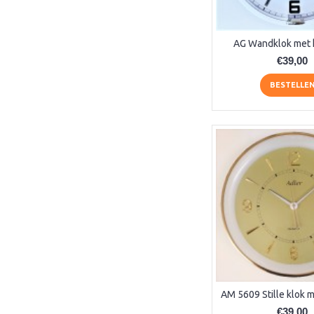
5848 (1)
5849 (1)
5850 (1)
AG Wandklok met 
5852 (1)
€39,00
5854 (1)
5855 (1)
BESTELLE
5962 (1)
5963 (1)
5977 (1)
71002-042200 (1)
71002-U62200 (1)
8-hoekige (1)
9241 (1)
9245 (1)
9310 (1)
9323 (1)
9383 (1)
9397 (1)
9398 (1)
€39,00