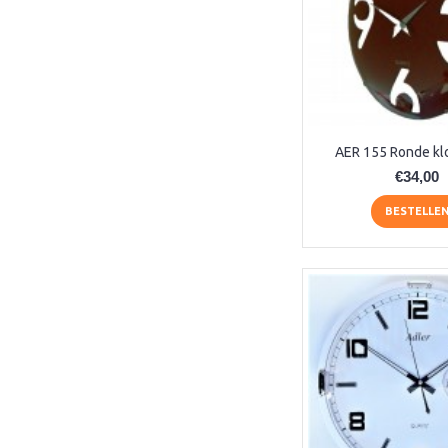
1243 (1)
1265 (1)
1876 (1)
2723 (1)
30906-000791 (1)
5080/9 (1)
AER 155 Ronde kl
5506 (1)
€34,00
5514 (2)
5518 (1)
BESTELLE
5519 (1)
5522 (1)
5534 (1)
5565 (1)
5566 (1)
5608 (1)
5609 (1)
5832 (1)
5834 (1)