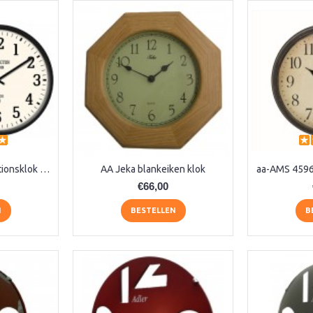
AA Dubbelzijdige stationsklok industrieel
AA Jeka blankeiken klok
€66,00
N
BESTELLEN
B