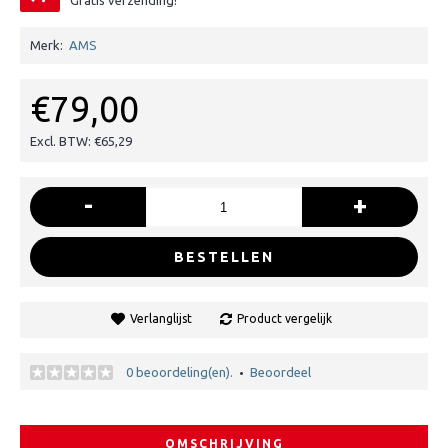
Gratis verzending!
Merk:
AMS
€79,00
Excl. BTW: €65,29
-
+
BESTELLEN
Verlanglijst
Product vergelijk
0 beoordeling(en).
Beoordeel
•
OMSCHRIJVING