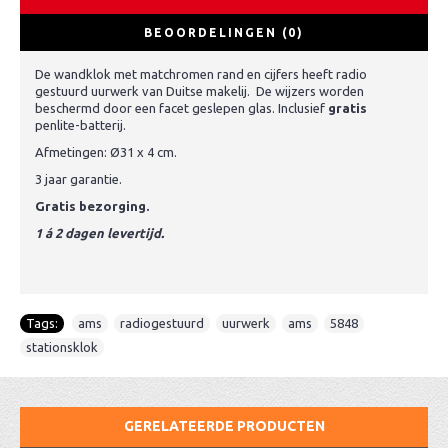
BEOORDELINGEN (0)
De wandklok met matchromen rand en cijfers heeft radio
gestuurd uurwerk van Duitse makelij. De wijzers worden
beschermd door een facet geslepen glas. Inclusief
gratis
penlite-batterij.
Afmetingen: Ø31 x 4 cm.
3 jaar garantie.
Gratis bezorging.
1 á 2 dagen levertijd.
Tags:
ams
,
radiogestuurd
,
uurwerk
,
ams
,
5848
,
stationsklok
GERELATEERDE PRODUCTEN