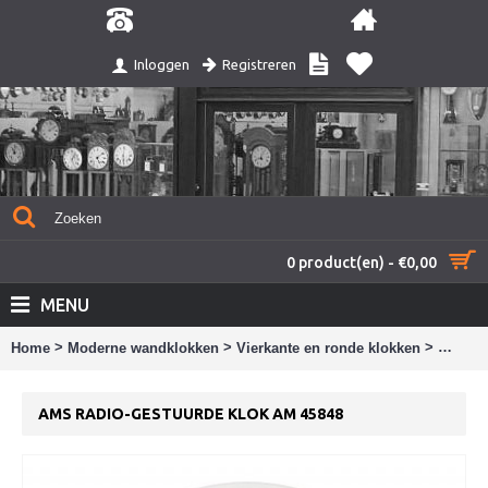
Registreren
Inloggen
0 product(en) - €0,00
MENU
>
>
>
Home
Moderne wandklokken
Vierkante en ronde klokken
AMS ra
AMS RADIO-GESTUURDE KLOK AM 45848