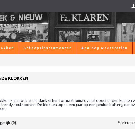
lokken
Scheepsinstrumenten
Analoog weerstation
NDE KLOKKEN
okken zijn modern die dankzij hun formaat bijna overal opgehangen kunnen w
trendy houtsoorten. De klokken lopen een jaar op een penlite batterij, die over
ar.
elijk (0)
Sorteren 