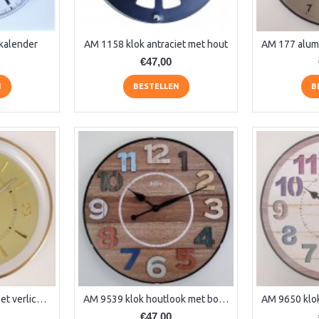
kalender
AM 1158 klok antraciet met hout
€47,00
N
BESTELLEN
B
AM 5609 Stille klok met verlichting
AM 9539 klok houtlook met bol glas
€47,00