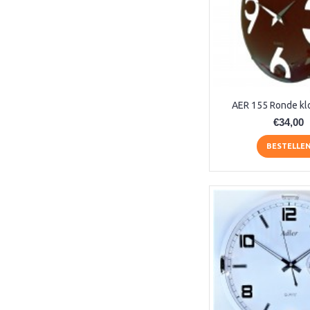
1243 (1)
1265 (1)
1876 (1)
2723 (1)
30906-000791 (1)
5080/9 (1)
AER 155 Ronde kl
5506 (1)
€34,00
5514 (2)
5518 (1)
BESTELLE
5519 (1)
5522 (1)
5534 (1)
5565 (1)
5566 (1)
5608 (1)
5609 (1)
5832 (1)
5834 (1)