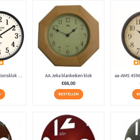
AA Dubbelzijdige stationsklok industrieel
AA Jeka blankeiken klok
€66,00
N
BESTELLEN
B