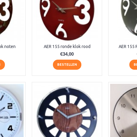
ok noten
AER 155 ronde klok rood
AER 155 
€34,00
N
BESTELLEN
B