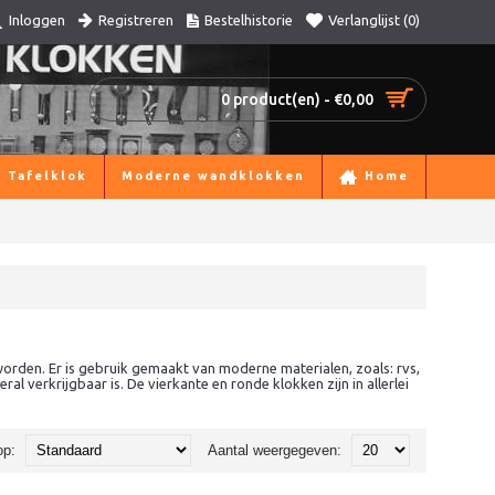
Registreren
Bestelhistorie
Verlanglijst (
0
)
Inloggen
0 product(en) - €0,00
Tafelklok
Moderne wandklokken
Home
orden. Er is gebruik gemaakt van moderne materialen, zoals: rvs,
al verkrijgbaar is. De vierkante en ronde klokken zijn in allerlei
op:
Aantal weergegeven: