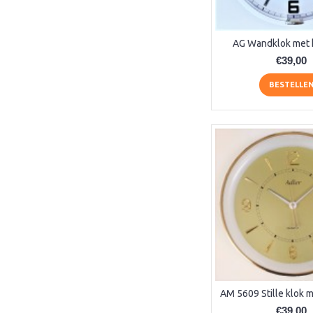
5848 (1)
5849 (1)
5850 (1)
AG Wandklok met 
5852 (1)
€39,00
5854 (1)
5855 (1)
BESTELLE
5962 (1)
5963 (1)
5977 (1)
71002-042200 (1)
71002-U62200 (1)
8-hoekige (1)
9241 (1)
9245 (1)
9310 (1)
9323 (1)
9383 (1)
9397 (1)
9398 (1)
€39,00