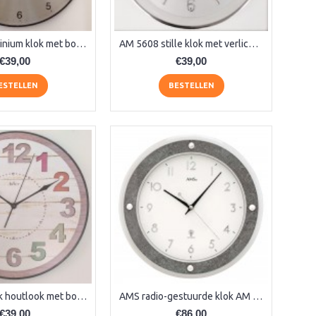
AM 177 aluminium klok met bol glas
AM 5608 stille klok met verlichting
€39,00
€39,00
ESTELLEN
BESTELLEN
AM 9650 klok houtlook met bolglas
AMS radio-gestuurde klok AM 45566
€39,00
€86,00