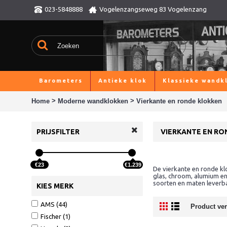
023-5848888
Vogelenzangseweg 83 Vogelenzang
Barometers
Antieke klok
Klassieke wandk
>
>
Home
Moderne wandklokken
Vierkante en ronde klokken
PRIJSFILTER
VIERKANTE EN RO
€23
€1.239
De vierkante en ronde kl
glas, chroom, alumium en 
soorten en maten leverba
KIES MERK
AMS (44)
Product verg
Fischer (1)