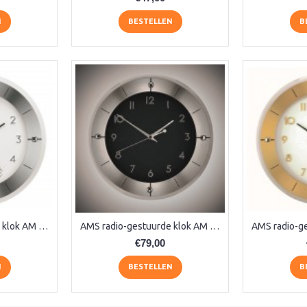
N
BESTELLEN
B
AMS radio-gestuurde klok AM 45848
AMS radio-gestuurde klok AM 45849
€79,00
N
BESTELLEN
B