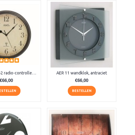
aa-AMS 45962 radio-controlled klok
AER 11 wandklok, antraciet
€66,00
€66,00
ESTELLEN
BESTELLEN