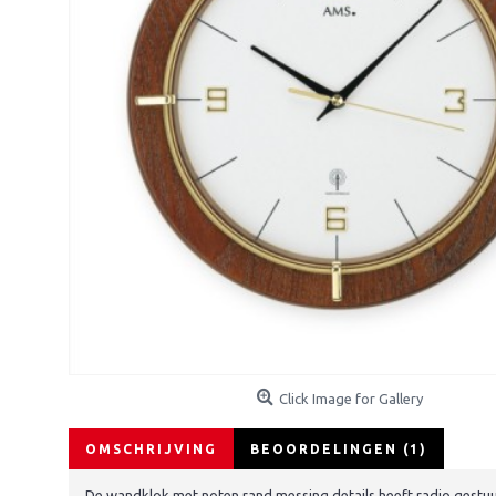
Click Image for Gallery
OMSCHRIJVING
BEOORDELINGEN (1)
De wandklok met noten rand messing details heeft radio gestuu