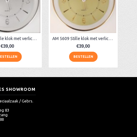
AM 5608 stille klok met verlichting
AM 5609 Stille klok met verlichting
€39,00
€39,00
ESTELLEN
BESTELLEN
ES SHOWROOM
eciaalzaak / Gebrs.
eg 83
zang
 88