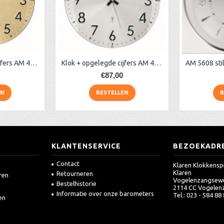
Klok + opgelegde cijfers AM 45974, matmessing
Klok + opgelegde cijfers AM 45973, matchroom
€87,00
EN
BESTELLEN
B
KLANTENSERVICE
BEZOEKADR
Contact
Klaren Klokkensp
Klaren
Retourneren
ren
Vogelenzangsew
Bestelhistorie
2114 CC Vogelen
Informatie over onze barometers
Tel.: 023 - 584 88
en