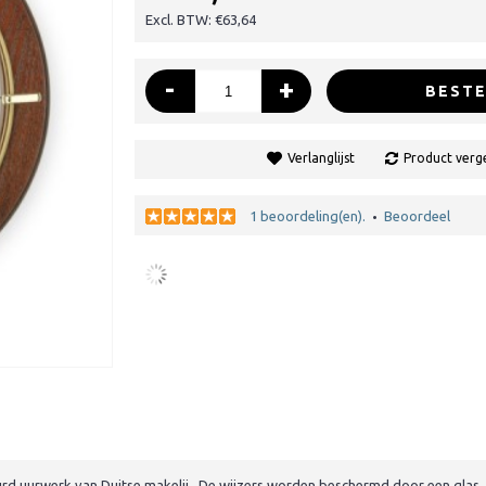
Excl. BTW: €63,64
-
+
BESTE
Verlanglijst
Product verge
1 beoordeling(en).
Beoordeel
•
rd uurwerk van Duitse makelij. De wijzers worden beschermd door een glas. 