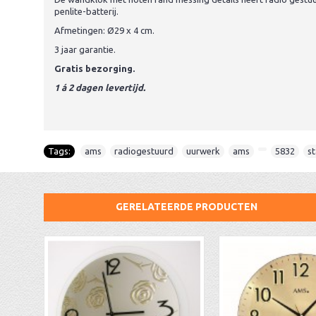
penlite-batterij.
Afmetingen: Ø29 x 4 cm.
3 jaar garantie.
Gratis bezorging.
1 á 2 dagen levertijd.
Tags:
ams
,
radiogestuurd
,
uurwerk
,
ams
,
,
5832
,
st
GERELATEERDE PRODUCTEN