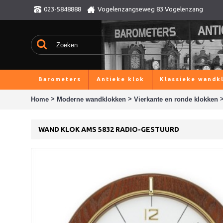
023-5848888
Vogelenzangseweg 83 Vogelenzang
Barometers
Antieke klok
Klassieke wandk
>
>
Home
Moderne wandklokken
Vierkante en ronde klokken
WAND KLOK AMS 5832 RADIO-GESTUURD