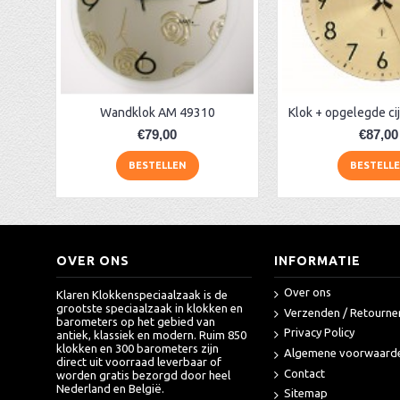
AMS radio-gestuurde klok AM 45848
AA Dubbelzijdige stationsklok industrieel
aa-AMS 45962 radio-controlled klok
Wandklok AM 49310
€79,00
€87,00
BESTELLEN
BESTELL
OVER ONS
INFORMATIE
Over ons
Klaren Klokkenspeciaalzaak is de
grootste speciaalzaak in klokken en
Verzenden / Retourne
barometers op het gebied van
Privacy Policy
antiek, klassiek en modern. Ruim 850
klokken en 300 barometers zijn
Algemene voorwaard
direct uit voorraad leverbaar of
Contact
worden gratis bezorgd door heel
Nederland en België.
Sitemap