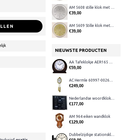
AM 5608 stille klok met verlichting
€39,00
AM 5609 Stille klok met verlichting
LLEN
€39,00
lijk
NIEUWSTE PRODUCTEN
AA Tafeklokje AER165 noten
€59,00
AC Hermle 60997-00261 wandklok
€249,00
Nederlandse woordklok zwart AMS 1265
€177,00
AM 964 eiken wandklok
€129,00
Dubbelzijdige stationsklok metaal 1879
Inclusief
gratis