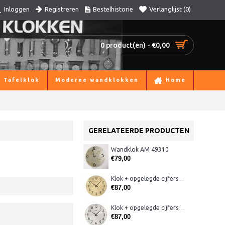
Registreren
Bestelhistorie
Verlanglijst (
0
)
Inloggen
0 product(en) - €0,00
Tafelklok
Moderne wandklokken
Home
GERELATEERDE PRODUCTEN
Wandklok AM 49310
€79,00
Klok + opgelegde cijfers AM 45974, matmessing
€87,00
Klok + opgelegde cijfers AM 45973, matchroom
€87,00