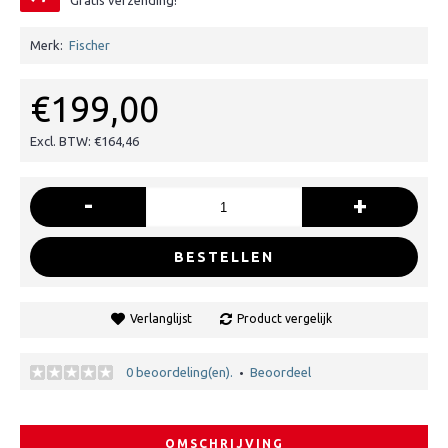
Gratis verzending!
Merk:
Fischer
€199,00
Excl. BTW: €164,46
-
+
BESTELLEN
Verlanglijst
Product vergelijk
0 beoordeling(en).
Beoordeel
•
OMSCHRIJVING